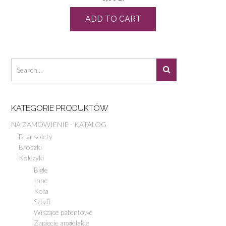
ADD TO CART
KATEGORIE PRODUKTÓW
NA ZAMÓWIENIE - KATALOG
Bransolety
Broszki
Kolczyki
Bigle
Inne
Koła
Sztyft
Wiszące patentowe
Zapięcie angielskie