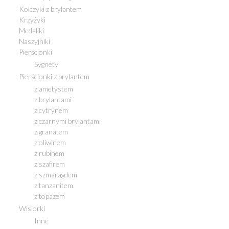
Kolczyki z brylantem
Krzyżyki
Medaliki
Naszyjniki
Pierścionki
Sygnety
Pierścionki z brylantem
z ametystem
z brylantami
z cytrynem
z czarnymi brylantami
z granatem
z oliwinem
z rubinem
z szafirem
z szmaragdem
z tanzanitem
z topazem
Wisiorki
Inne