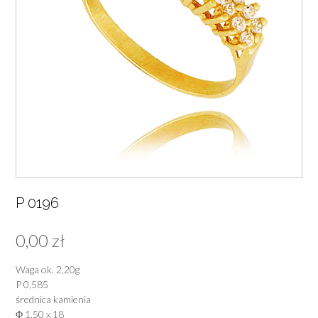
P 0196
0,00
zł
Waga ok. 2,20g
P 0,585
średnica kamienia
Φ 1,50 x 18