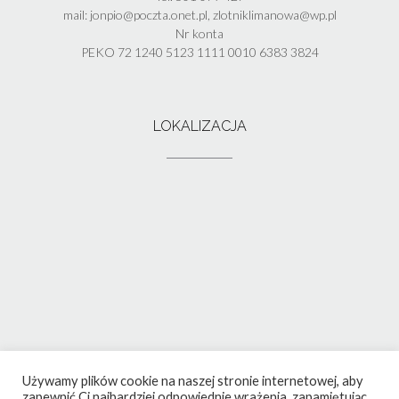
mail: jonpio@poczta.onet.pl, zlotniklimanowa@wp.pl
Nr konta
PEKO 72 1240 5123 1111 0010 6383 3824
LOKALIZACJA
Używamy plików cookie na naszej stronie internetowej, aby
zapewnić Ci najbardziej odpowiednie wrażenia, zapamiętując