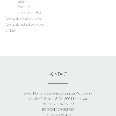
Literki
Serduszka
Znaki zoodiaku
Obrączki dwukolorowe
Obrączki jednokolorowe
SKLEP
KONTAKT
Silver Home Pracownia Złotnicza Piotr Jonik
ul. Józefa Marka 6, 34-600 Limanowa
NIP 737-174-39-92
REGON 120483758
Tel. 501 079 427