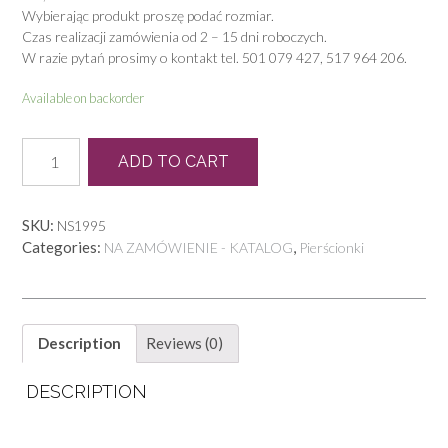
Wybierając produkt proszę podać rozmiar.
Czas realizacji zamówienia od 2 – 15 dni roboczych.
W razie pytań prosimy o kontakt tel. 501 079 427, 517 964 206.
Available on backorder
P
ADD TO CART
0196
quantity
SKU:
NS1995
Categories:
,
NA ZAMÓWIENIE - KATALOG
Pierścionki
Description
Reviews (0)
DESCRIPTION