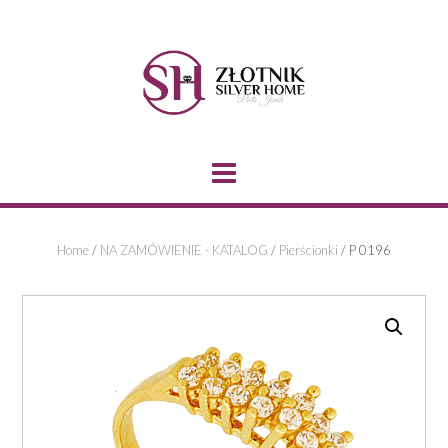
Skip
to
content
Home
/
NA ZAMÓWIENIE - KATALOG
/
Pierścionki
/ P 0196