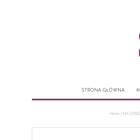
Skip
to
content
STRONA GŁÓWNA
K
Home
/
NA ZAMÓ