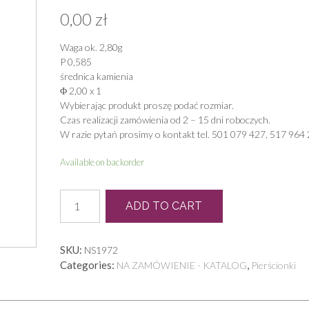
0,00
zł
Waga ok. 2,80g
P 0,585
średnica kamienia
Φ 2,00 x 1
Wybierając produkt proszę podać rozmiar.
Czas realizacji zamówienia od 2 – 15 dni roboczych.
W razie pytań prosimy o kontakt tel. 501 079 427, 517 964 
Available on backorder
P
ADD TO CART
0173
quantity
SKU:
NS1972
Categories:
,
NA ZAMÓWIENIE - KATALOG
Pierścionki