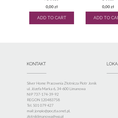
0,00
zł
0,00
zł
ADD TO CART
ADD TO CA
KONTAKT
LOKA
Silver Home Pracownia Złotnicza Piotr Jonik
ul. Józefa Marka 6, 34-600 Limanowa
NIP 737-174-39-92
REGON 120483758
Tel. 501 079 427
mail: jonpio@poczta.onet.pl,
zlotniklimanowa@wp.pl