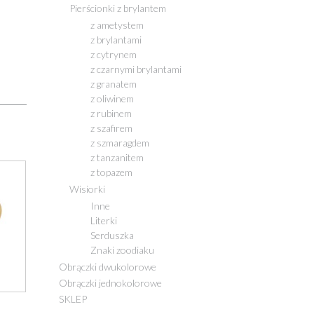
Pierścionki z brylantem
z ametystem
z brylantami
z cytrynem
z czarnymi brylantami
z granatem
z oliwinem
z rubinem
z szafirem
z szmaragdem
z tanzanitem
z topazem
Wisiorki
Inne
Literki
Serduszka
Znaki zoodiaku
Obrączki dwukolorowe
Obrączki jednokolorowe
SKLEP