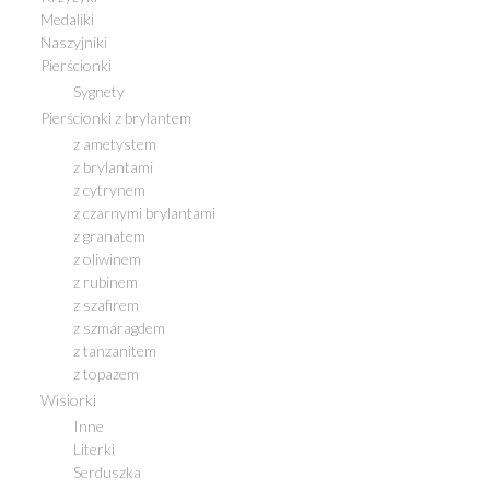
Medaliki
Naszyjniki
Pierścionki
Sygnety
Pierścionki z brylantem
z ametystem
z brylantami
z cytrynem
z czarnymi brylantami
z granatem
z oliwinem
z rubinem
z szafirem
z szmaragdem
z tanzanitem
z topazem
Wisiorki
Inne
Literki
Serduszka