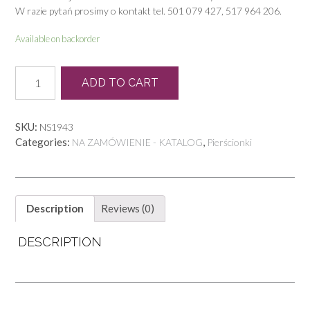
W razie pytań prosimy o kontakt tel. 501 079 427, 517 964 206.
Available on backorder
P
ADD TO CART
0143
quantity
SKU:
NS1943
Categories:
,
NA ZAMÓWIENIE - KATALOG
Pierścionki
Description
Reviews (0)
DESCRIPTION