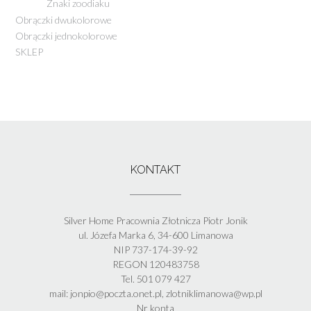
Znaki zoodiaku
Obrączki dwukolorowe
Obrączki jednokolorowe
SKLEP
KONTAKT
Silver Home Pracownia Złotnicza Piotr Jonik
ul. Józefa Marka 6, 34-600 Limanowa
NIP 737-174-39-92
REGON 120483758
Tel. 501 079 427
mail: jonpio@poczta.onet.pl, zlotniklimanowa@wp.pl
Nr konta