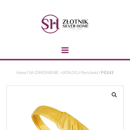
Skip
to
content
Home
/
NA ZAMÓWIENIE - KATALOG
/
Pierścionki
/ P 0143