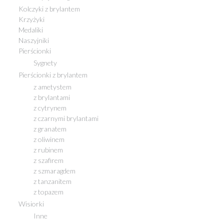
Kolczyki z brylantem
Krzyżyki
Medaliki
Naszyjniki
Pierścionki
Sygnety
Pierścionki z brylantem
z ametystem
z brylantami
z cytrynem
z czarnymi brylantami
z granatem
z oliwinem
z rubinem
z szafirem
z szmaragdem
z tanzanitem
z topazem
Wisiorki
Inne