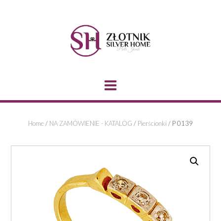
Skip
to
content
Home
/
NA ZAMÓWIENIE - KATALOG
/
Pierścionki
/ P 0139