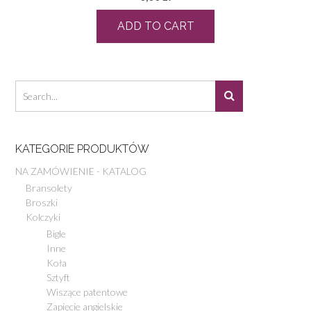
ADD TO CART
KATEGORIE PRODUKTÓW
NA ZAMÓWIENIE - KATALOG
Bransolety
Broszki
Kolczyki
Bigle
Inne
Koła
Sztyft
Wiszące patentowe
Zapięcie angielskie