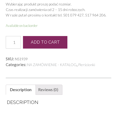
Wybierając produkt proszę podać rozmiar.
Czas realizacji zamówienia od 2 – 15 dni roboczych.
W razie pytań prosimy o kontakt tel. 501 079 427, 517 964 206.
Available on backorder
P
ADD TO CART
0139
quantity
SKU:
NS1939
Categories:
,
NA ZAMÓWIENIE - KATALOG
Pierścionki
Description
Reviews (0)
DESCRIPTION