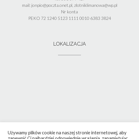
mail: jonpio@poczta.onet.pl, zlotniklimanowa@wp.pl
Nr konta
PEKO 72 1240 5123 1111 0010 6383 3824
LOKALIZACJA
Używamy plików cookie na naszej stronie internetowej, aby
zapewnić Ci najbardziej odpowiednie wrażenia, zapamiętując