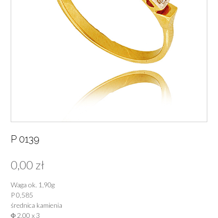
P 0139
0,00
zł
Waga ok. 1,90g
P 0,585
średnica kamienia
Φ 2,00 x 3