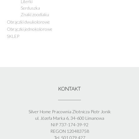
Literki
Serduszka
Znaki zoodiaku
Obrączki dwukolorowe
Obrączki jednokolorowe
SKLEP
KONTAKT
Silver Home Pracownia Złotnicza Piotr Jonik
ul. Józefa Marka 6, 34-600 Limanowa
NIP 737-174-39-92
REGON 120483758
Tel. 501 079 427