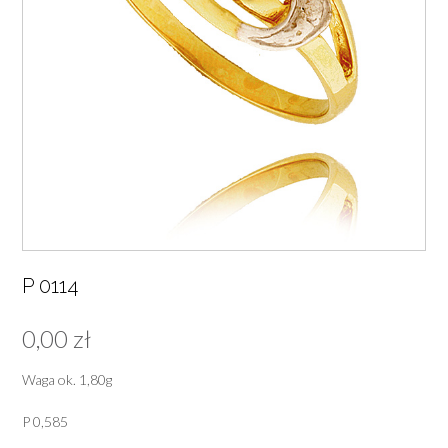
P 0114
0,00
zł
Waga ok. 1,80g
P 0,585