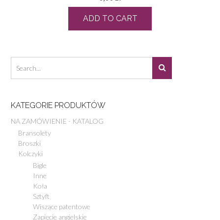
ADD TO CART
KATEGORIE PRODUKTÓW
NA ZAMÓWIENIE - KATALOG
Bransolety
Broszki
Kolczyki
Bigle
Inne
Koła
Sztyft
Wiszące patentowe
Zapięcie angielskie