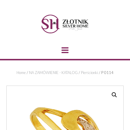
Skip
to
content
Home
/
NA ZAMÓWIENIE - KATALOG
/
Pierścionki
/ P 0114