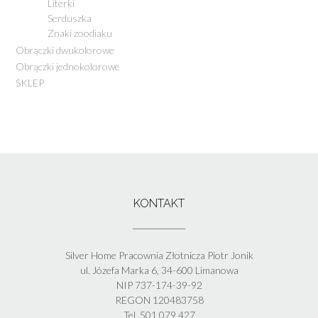
Literki
Serduszka
Znaki zoodiaku
Obrączki dwukolorowe
Obrączki jednokolorowe
SKLEP
KONTAKT
Silver Home Pracownia Złotnicza Piotr Jonik
ul. Józefa Marka 6, 34-600 Limanowa
NIP 737-174-39-92
REGON 120483758
Tel. 501 079 427