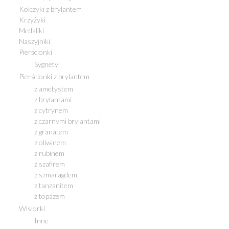
Kolczyki z brylantem
Krzyżyki
Medaliki
Naszyjniki
Pierścionki
Sygnety
Pierścionki z brylantem
z ametystem
z brylantami
z cytrynem
z czarnymi brylantami
z granatem
z oliwinem
z rubinem
z szafirem
z szmaragdem
z tanzanitem
z topazem
Wisiorki
Inne