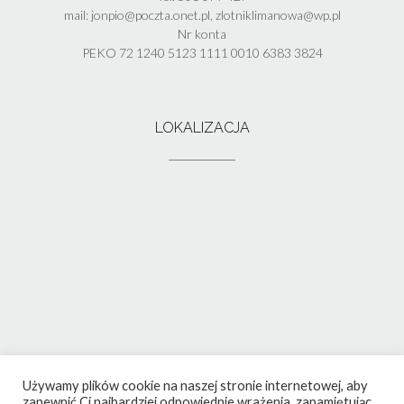
mail: jonpio@poczta.onet.pl, zlotniklimanowa@wp.pl
Nr konta
PEKO 72 1240 5123 1111 0010 6383 3824
LOKALIZACJA
Używamy plików cookie na naszej stronie internetowej, aby
zapewnić Ci najbardziej odpowiednie wrażenia, zapamiętując