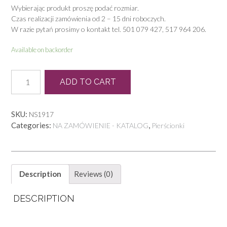
Wybierając produkt proszę podać rozmiar.
Czas realizacji zamówienia od 2 – 15 dni roboczych.
W razie pytań prosimy o kontakt tel. 501 079 427, 517 964 206.
Available on backorder
P
ADD TO CART
0114
quantity
SKU:
NS1917
Categories:
,
NA ZAMÓWIENIE - KATALOG
Pierścionki
Description
Reviews (0)
DESCRIPTION