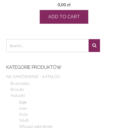
0,00
zł
ADD TO CART
KATEGORIE PRODUKTÓW
NA ZAMÓWIENIE - KATALOG
Bransolety
Broszki
Kolczyki
Bigle
Inne
Koła
Sztyft
Wiszące patentowe