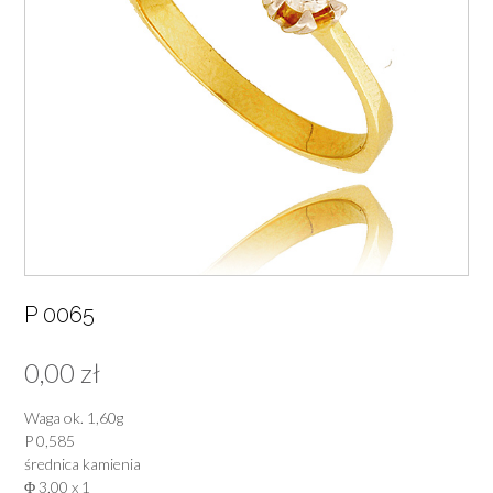
P 0065
0,00
zł
Waga ok. 1,60g
P 0,585
średnica kamienia
Φ 3,00 x 1