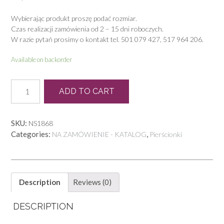
Wybierając produkt proszę podać rozmiar.
Czas realizacji zamówienia od 2 – 15 dni roboczych.
W razie pytań prosimy o kontakt tel. 501 079 427, 517 964 206.
Available on backorder
P
ADD TO CART
0065
quantity
SKU:
NS1868
Categories:
,
NA ZAMÓWIENIE - KATALOG
Pierścionki
Description
Reviews (0)
DESCRIPTION