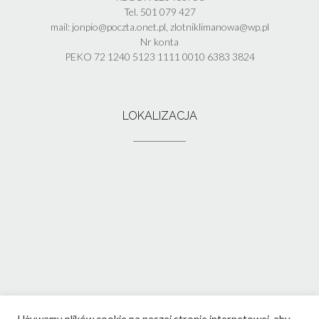
Tel. 501 079 427
mail: jonpio@poczta.onet.pl, zlotniklimanowa@wp.pl
Nr konta
PEKO 72 1240 5123 1111 0010 6383 3824
LOKALIZACJA