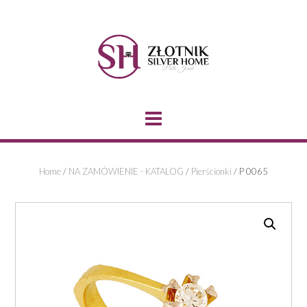
Skip
to
content
Home
/
NA ZAMÓWIENIE - KATALOG
/
Pierścionki
/ P 0065