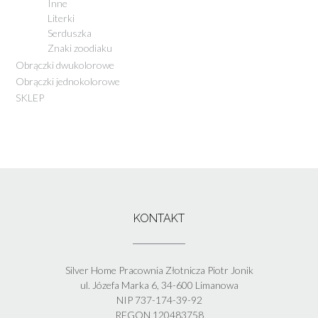
Inne
Literki
Serduszka
Znaki zoodiaku
Obrączki dwukolorowe
Obrączki jednokolorowe
SKLEP
KONTAKT
Silver Home Pracownia Złotnicza Piotr Jonik
ul. Józefa Marka 6, 34-600 Limanowa
NIP 737-174-39-92
REGON 120483758