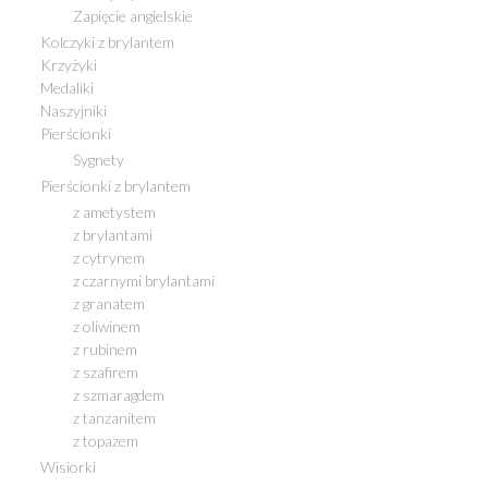
Zapięcie angielskie
Kolczyki z brylantem
Krzyżyki
Medaliki
Naszyjniki
Pierścionki
Sygnety
Pierścionki z brylantem
z ametystem
z brylantami
z cytrynem
z czarnymi brylantami
z granatem
z oliwinem
z rubinem
z szafirem
z szmaragdem
z tanzanitem
z topazem
Wisiorki