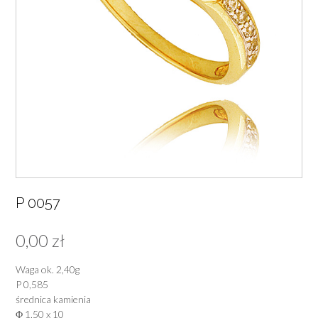
P 0057
0,00
zł
Waga ok. 2,40g
P 0,585
średnica kamienia
Φ 1,50 x 10