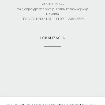
Tel. 501 079 427
mail: jonpio@poczta.onet.pl, zlotniklimanowa@wp.pl
Nr konta
PEKO 72 1240 5123 1111 0010 6383 3824
LOKALIZACJA