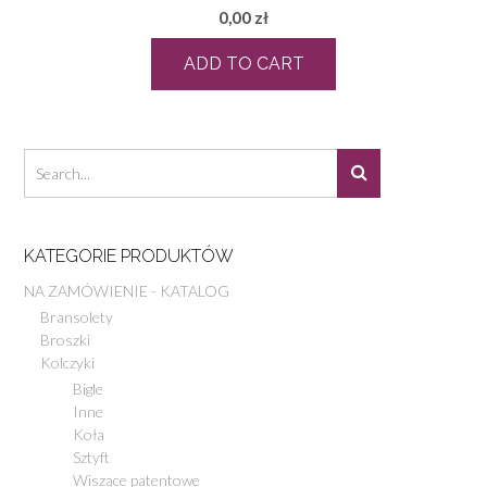
0,00
zł
ADD TO CART
KATEGORIE PRODUKTÓW
NA ZAMÓWIENIE - KATALOG
Bransolety
Broszki
Kolczyki
Bigle
Inne
Koła
Sztyft
Wiszące patentowe