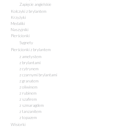
Zapięcie angielskie
Kolczyki z brylantem
Krzyżyki
Medaliki
Naszyjniki
Pierścionki
Sygnety
Pierścionki z brylantem
z ametystem
z brylantami
z cytrynem
z czarnymi brylantami
z granatem
z oliwinem
z rubinem
z szafirem
z szmaragdem
z tanzanitem
z topazem
Wisiorki