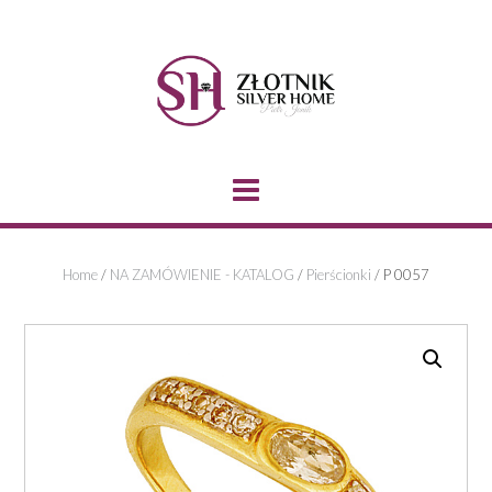
Skip
to
content
Home
/
NA ZAMÓWIENIE - KATALOG
/
Pierścionki
/ P 0057