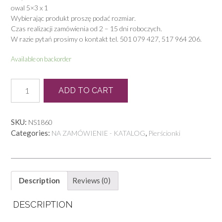
owal 5×3 x 1
Wybierając produkt proszę podać rozmiar.
Czas realizacji zamówienia od 2 – 15 dni roboczych.
W razie pytań prosimy o kontakt tel. 501 079 427, 517 964 206.
Available on backorder
P
ADD TO CART
0057
quantity
SKU:
NS1860
Categories:
,
NA ZAMÓWIENIE - KATALOG
Pierścionki
Description
Reviews (0)
DESCRIPTION