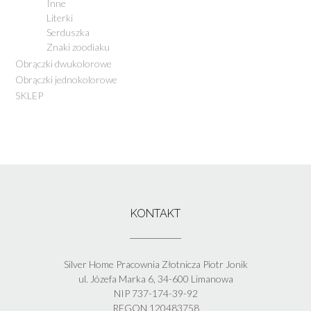
Inne
Literki
Serduszka
Znaki zoodiaku
Obrączki dwukolorowe
Obrączki jednokolorowe
SKLEP
KONTAKT
Silver Home Pracownia Złotnicza Piotr Jonik
ul. Józefa Marka 6, 34-600 Limanowa
NIP 737-174-39-92
REGON 120483758