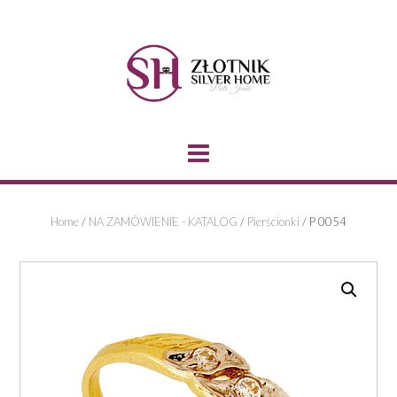
Skip
to
content
Home
/
NA ZAMÓWIENIE - KATALOG
/
Pierścionki
/ P 0054