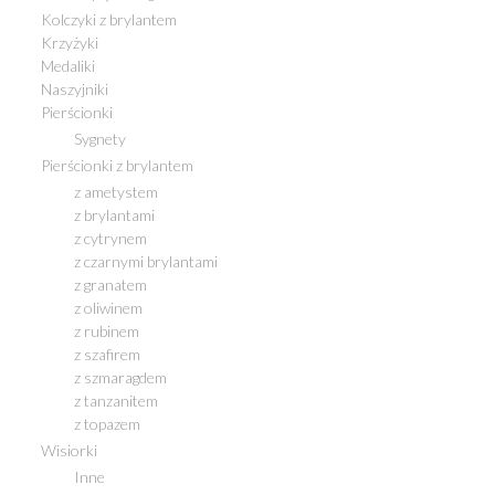
Kolczyki z brylantem
Krzyżyki
Medaliki
Naszyjniki
Pierścionki
Sygnety
Pierścionki z brylantem
z ametystem
z brylantami
z cytrynem
z czarnymi brylantami
z granatem
z oliwinem
z rubinem
z szafirem
z szmaragdem
z tanzanitem
z topazem
Wisiorki
Inne