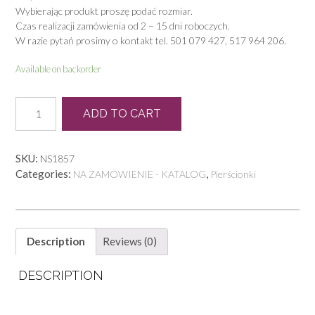
Wybierając produkt proszę podać rozmiar.
Czas realizacji zamówienia od 2 – 15 dni roboczych.
W razie pytań prosimy o kontakt tel. 501 079 427, 517 964 206.
Available on backorder
P
ADD TO CART
0054
quantity
SKU:
NS1857
Categories:
,
NA ZAMÓWIENIE - KATALOG
Pierścionki
Description
Reviews (0)
DESCRIPTION