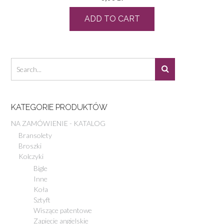
ADD TO CART
KATEGORIE PRODUKTÓW
NA ZAMÓWIENIE - KATALOG
Bransolety
Broszki
Kolczyki
Bigle
Inne
Koła
Sztyft
Wiszące patentowe
Zapięcie angielskie