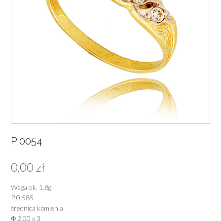
P 0054
0,00
zł
Waga ok. 1,8g
P 0,585
średnica kamienia
Φ 2,00 x 3