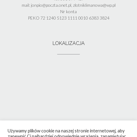
mail: jonpio@poczta.onet.pl, zlotniklimanowa@wp.pl
Nr konta
PEKO 72 1240 5123 1111 0010 6383 3824
LOKALIZACJA
Używamy plików cookie na naszej stronie internetowej, aby
zapewnić Ci najbardziej odpowiednie wrażenia, zapamiętując