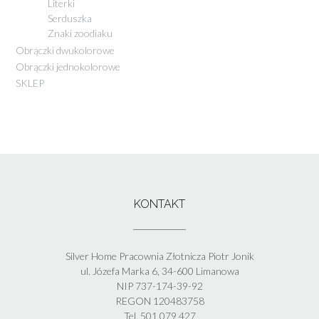
Literki
Serduszka
Znaki zoodiaku
Obrączki dwukolorowe
Obrączki jednokolorowe
SKLEP
KONTAKT
Silver Home Pracownia Złotnicza Piotr Jonik
ul. Józefa Marka 6, 34-600 Limanowa
NIP 737-174-39-92
REGON 120483758
Tel. 501 079 427