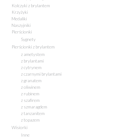
Kolczyki z brylantem
Krzyżyki
Medaliki
Naszyjniki
Pierścionki
Sygnety
Pierścionki z brylantem
z ametystem
z brylantami
z cytrynem
z czarnymi brylantami
z granatem
z oliwinem
z rubinem
z szafirem
z szmaragdem
z tanzanitem
z topazem
Wisiorki
Inne