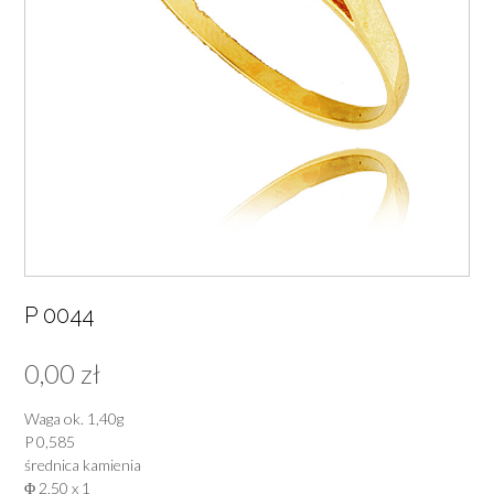
P 0044
0,00
zł
Waga ok. 1,40g
P 0,585
średnica kamienia
Φ 2,50 x 1