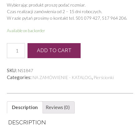
Wybierając produkt proszę podać rozmiar.
Czas realizacji zamówienia od 2 – 15 dni roboczych.
W razie pytań prosimy o kontakt tel. 501 079 427, 517 964 206.
Available on backorder
P
ADD TO CART
0044
quantity
SKU:
NS1847
Categories:
,
NA ZAMÓWIENIE - KATALOG
Pierścionki
Description
Reviews (0)
DESCRIPTION