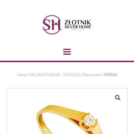
Skip
to
content
Home
/
NA ZAMÓWIENIE - KATALOG
/
Pierścionki
/ P 0044