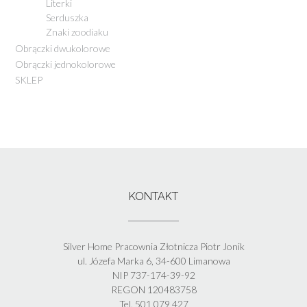
Literki
Serduszka
Znaki zoodiaku
Obrączki dwukolorowe
Obrączki jednokolorowe
SKLEP
KONTAKT
Silver Home Pracownia Złotnicza Piotr Jonik
ul. Józefa Marka 6, 34-600 Limanowa
NIP 737-174-39-92
REGON 120483758
Tel. 501 079 427