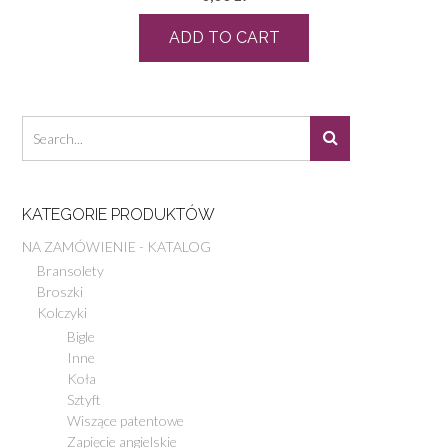
ADD TO CART
KATEGORIE PRODUKTÓW
NA ZAMÓWIENIE - KATALOG
Bransolety
Broszki
Kolczyki
Bigle
Inne
Koła
Sztyft
Wiszące patentowe
Zapięcie angielskie