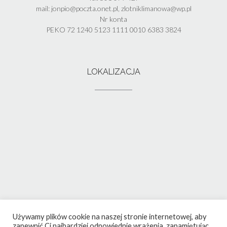
mail: jonpio@poczta.onet.pl, zlotniklimanowa@wp.pl
Nr konta
PEKO 72 1240 5123 1111 0010 6383 3824
LOKALIZACJA
Używamy plików cookie na naszej stronie internetowej, aby
zapewnić Ci najbardziej odpowiednie wrażenia, zapamiętując