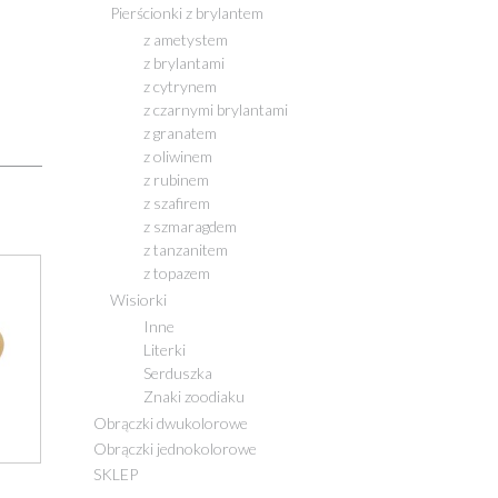
Pierścionki z brylantem
z ametystem
z brylantami
z cytrynem
z czarnymi brylantami
z granatem
z oliwinem
z rubinem
z szafirem
z szmaragdem
z tanzanitem
z topazem
Wisiorki
Inne
Literki
Serduszka
Znaki zoodiaku
Obrączki dwukolorowe
Obrączki jednokolorowe
SKLEP