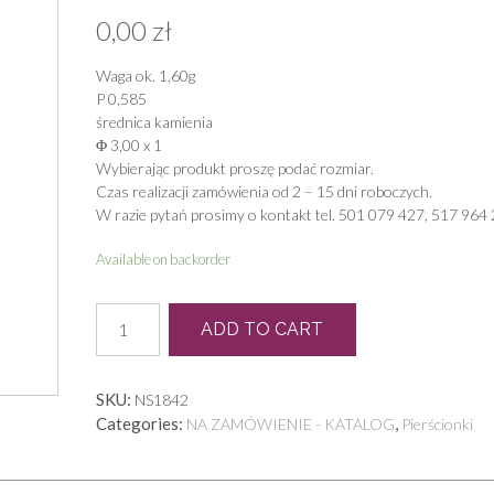
0,00
zł
Waga ok. 1,60g
P 0,585
średnica kamienia
Φ 3,00 x 1
Wybierając produkt proszę podać rozmiar.
Czas realizacji zamówienia od 2 – 15 dni roboczych.
W razie pytań prosimy o kontakt tel. 501 079 427, 517 964 
Available on backorder
P
ADD TO CART
0039
quantity
SKU:
NS1842
Categories:
,
NA ZAMÓWIENIE - KATALOG
Pierścionki