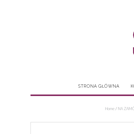
Skip
to
content
STRONA GŁÓWNA
K
Home
/
NA ZAMÓ