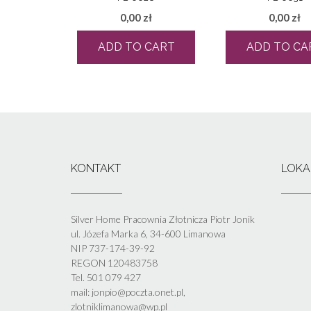
0,00
zł
0,00
zł
ADD TO CART
ADD TO CA
KONTAKT
LOKA
Silver Home Pracownia Złotnicza Piotr Jonik
ul. Józefa Marka 6, 34-600 Limanowa
NIP 737-174-39-92
REGON 120483758
Tel. 501 079 427
mail: jonpio@poczta.onet.pl,
zlotniklimanowa@wp.pl