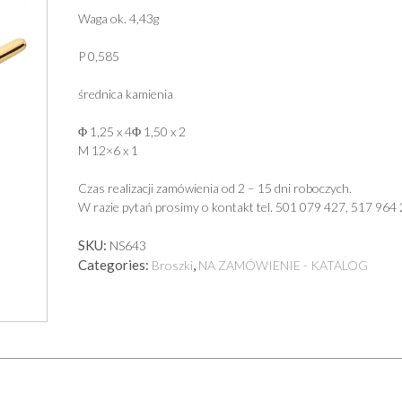
Waga ok. 4,43g
P 0,585
średnica kamienia
Φ 1,25 x 4Φ 1,50 x 2
M 12×6 x 1
Czas realizacji zamówienia od 2 – 15 dni roboczych.
W razie pytań prosimy o kontakt tel. 501 079 427, 517 964 
SKU:
NS643
Categories:
,
Broszki
NA ZAMÓWIENIE - KATALOG