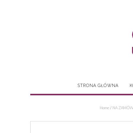
Skip
to
content
STRONA GŁÓWNA
K
Home
/
NA ZAMÓWI