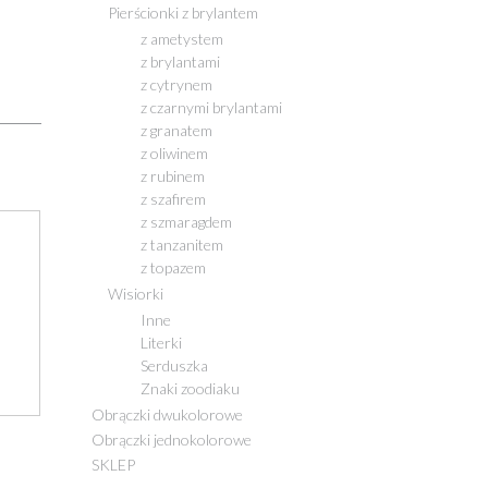
Pierścionki z brylantem
z ametystem
z brylantami
z cytrynem
z czarnymi brylantami
z granatem
z oliwinem
z rubinem
z szafirem
z szmaragdem
z tanzanitem
z topazem
Wisiorki
Inne
Literki
Serduszka
Znaki zoodiaku
Obrączki dwukolorowe
Obrączki jednokolorowe
SKLEP