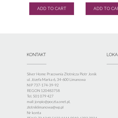
ADD TO CART
ADD TO CA
KONTAKT
LOKA
Silver Home Pracownia Złotnicza Piotr Jonik
ul. Józefa Marka 6, 34-600 Limanowa
NIP 737-174-39-92
REGON 120483758
Tel. 501 079 427
mail: jonpio@poczta.onet.pl,
zlotniklimanowa@wp.pl
Nr konta