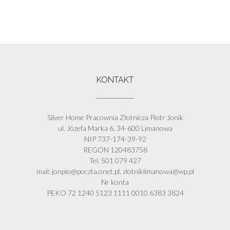
KONTAKT
Silver Home Pracownia Złotnicza Piotr Jonik
ul. Józefa Marka 6, 34-600 Limanowa
NIP 737-174-39-92
REGON 120483758
Tel. 501 079 427
mail: jonpio@poczta.onet.pl, zlotniklimanowa@wp.pl
Nr konta
PEKO 72 1240 5123 1111 0010 6383 3824