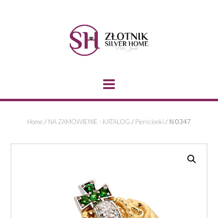
Skip
to
content
Home
/
NA ZAMÓWIENIE - KATALOG
/
Pierścionki
/ N 0347