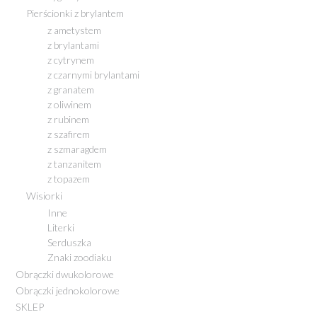
Pierścionki z brylantem
z ametystem
z brylantami
z cytrynem
z czarnymi brylantami
z granatem
z oliwinem
z rubinem
z szafirem
z szmaragdem
z tanzanitem
z topazem
Wisiorki
Inne
Literki
Serduszka
Znaki zoodiaku
Obrączki dwukolorowe
Obrączki jednokolorowe
SKLEP