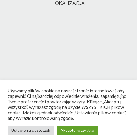
LOKALIZACJA
Używamy plików cookie na naszej stronie internetowej, aby
zapewnić Ci najbardziej odpowiednie wrażenia, zapamiętując
Twoje preferencje i powtarzając wizyty. Klikając „Akceptuj
wszystko”, wyrażasz zgodę na użycie WSZYSTKICH plików
cookie. Możesz jednak odwiedzić „Ustawienia plików cookie”,
aby wyrazić kontrolowaną zgodę.
Ustawienia ciasteczek
Akceptuj wszystko
Theme by
Out the Box