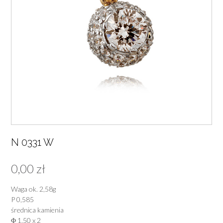
N 0331 W
0,00
zł
Waga ok. 2,58g
P 0,585
średnica kamienia
Φ 1,50 x 2