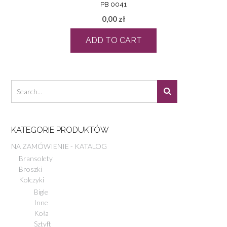
PB 0041
0,00
zł
ADD TO CART
KATEGORIE PRODUKTÓW
NA ZAMÓWIENIE - KATALOG
Bransolety
Broszki
Kolczyki
Bigle
Inne
Koła
Sztyft