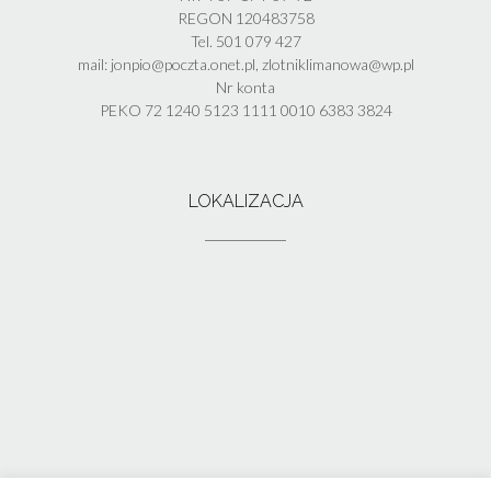
REGON 120483758
Tel. 501 079 427
mail: jonpio@poczta.onet.pl, zlotniklimanowa@wp.pl
Nr konta
PEKO 72 1240 5123 1111 0010 6383 3824
LOKALIZACJA