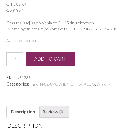
Φ 1,75 x 53
Φ 6,00 x 1
Czas realizacji zamówienia od 2 – 15 dni roboczych.
W razie pytań prosimy o kontakt tel. 501 079 427, 517 964 206.
Available on backorder
N
ADD TO CART
0331
W
quantity
SKU:
NS1285
Categories:
,
,
Inne
NA ZAMÓWIENIE - KATALOG
Wisiorki
Description
Reviews (0)
DESCRIPTION