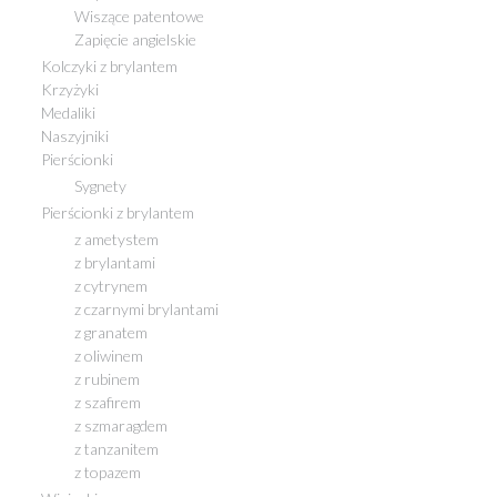
Wiszące patentowe
Zapięcie angielskie
Kolczyki z brylantem
Krzyżyki
Medaliki
Naszyjniki
Pierścionki
Sygnety
Pierścionki z brylantem
z ametystem
z brylantami
z cytrynem
z czarnymi brylantami
z granatem
z oliwinem
z rubinem
z szafirem
z szmaragdem
z tanzanitem
z topazem