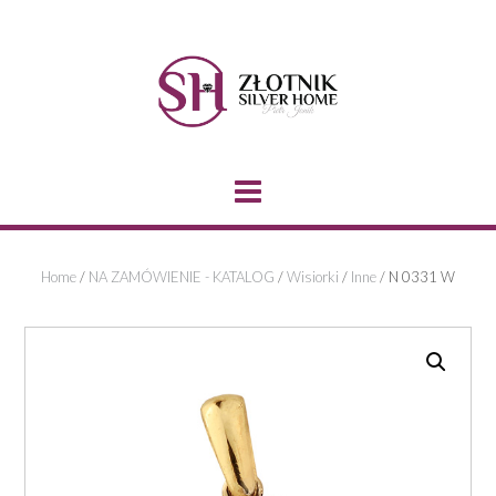
Skip
to
content
Home
/
NA ZAMÓWIENIE - KATALOG
/
Wisiorki
/
Inne
/ N 0331 W