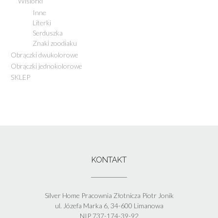
Wisiorki
Inne
Literki
Serduszka
Znaki zoodiaku
Obrączki dwukolorowe
Obrączki jednokolorowe
SKLEP
KONTAKT
Silver Home Pracownia Złotnicza Piotr Jonik
ul. Józefa Marka 6, 34-600 Limanowa
NIP 737-174-39-92