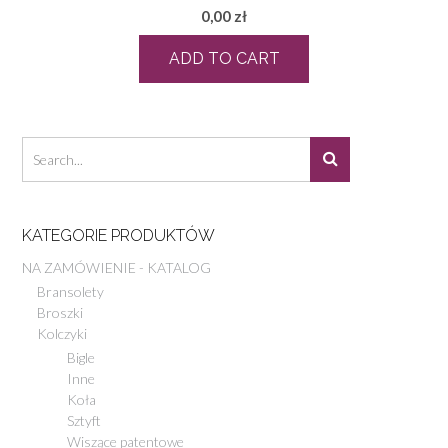
0,00
zł
ADD TO CART
KATEGORIE PRODUKTÓW
NA ZAMÓWIENIE - KATALOG
Bransolety
Broszki
Kolczyki
Bigle
Inne
Koła
Sztyft
Wiszące patentowe