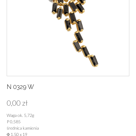
N 0329 W
0,00
zł
Waga ok. 5,72g
P 0,585
średnica kamienia
Φ 1,50 x 19