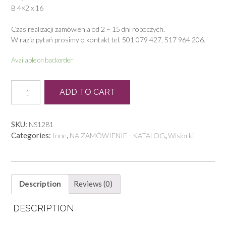
B 4×2 x 16
Czas realizacji zamówienia od 2 – 15 dni roboczych.
W razie pytań prosimy o kontakt tel. 501 079 427, 517 964 206.
Available on backorder
N
ADD TO CART
0329
W
quantity
SKU:
NS1281
Categories:
,
,
Inne
NA ZAMÓWIENIE - KATALOG
Wisiorki
Description
Reviews (0)
DESCRIPTION