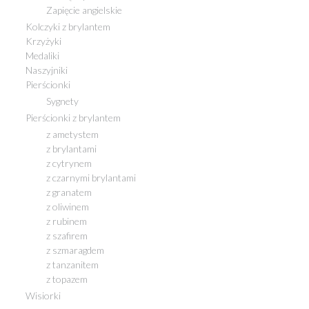
Zapięcie angielskie
Kolczyki z brylantem
Krzyżyki
Medaliki
Naszyjniki
Pierścionki
Sygnety
Pierścionki z brylantem
z ametystem
z brylantami
z cytrynem
z czarnymi brylantami
z granatem
z oliwinem
z rubinem
z szafirem
z szmaragdem
z tanzanitem
z topazem
Wisiorki