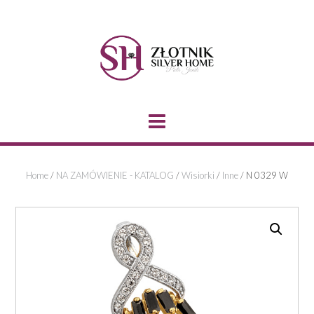
Skip
to
content
Home
/
NA ZAMÓWIENIE - KATALOG
/
Wisiorki
/
Inne
/ N 0329 W