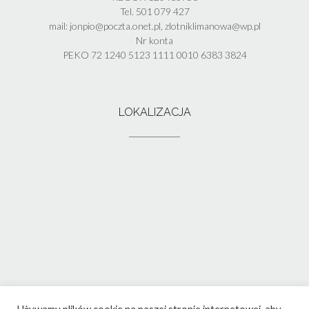
Tel. 501 079 427
mail: jonpio@poczta.onet.pl, zlotniklimanowa@wp.pl
Nr konta
PEKO 72 1240 5123 1111 0010 6383 3824
LOKALIZACJA