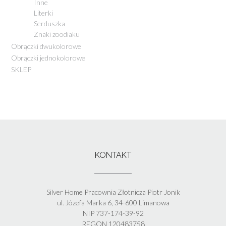
Inne
Literki
Serduszka
Znaki zoodiaku
Obrączki dwukolorowe
Obrączki jednokolorowe
SKLEP
KONTAKT
Silver Home Pracownia Złotnicza Piotr Jonik
ul. Józefa Marka 6, 34-600 Limanowa
NIP 737-174-39-92
REGON 120483758