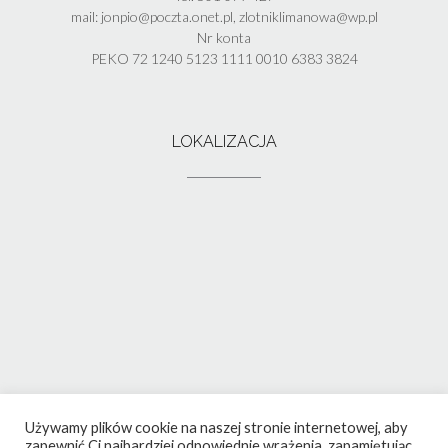
mail: jonpio@poczta.onet.pl, zlotniklimanowa@wp.pl
Nr konta
PEKO 72 1240 5123 1111 0010 6383 3824
LOKALIZACJA
Używamy plików cookie na naszej stronie internetowej, aby
zapewnić Ci najbardziej odpowiednie wrażenia, zapamiętując