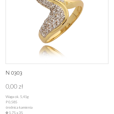
N 0303
0,00
zł
Waga ok. 5,41g
P 0,585
średnica kamienia
Φ 1,75 x 35