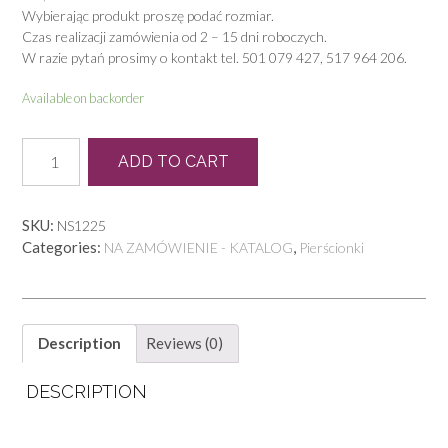
Wybierając produkt proszę podać rozmiar.
Czas realizacji zamówienia od 2 – 15 dni roboczych.
W razie pytań prosimy o kontakt tel. 501 079 427, 517 964 206.
Available on backorder
N
ADD TO CART
0303
quantity
SKU:
NS1225
Categories:
,
NA ZAMÓWIENIE - KATALOG
Pierścionki
Description
Reviews (0)
DESCRIPTION