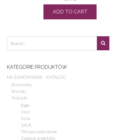
ADD TO CART
KATEGORIE PRODUKTÓW
NA ZAMÓWIENIE - KATALOG
Bransolety
Broszki
Kolczyki
Bigle
Inne
Koła
Sztyft
Wiszące patentowe
Zapięcie angielskie