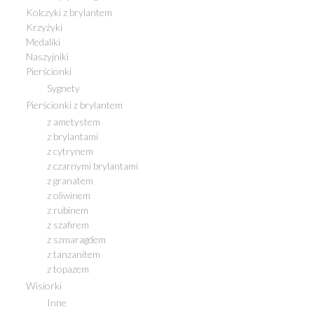
Kolczyki z brylantem
Krzyżyki
Medaliki
Naszyjniki
Pierścionki
Sygnety
Pierścionki z brylantem
z ametystem
z brylantami
z cytrynem
z czarnymi brylantami
z granatem
z oliwinem
z rubinem
z szafirem
z szmaragdem
z tanzanitem
z topazem
Wisiorki
Inne