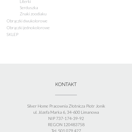
Literki
Serduszka
Znaki zoodiaku
Obrączki dwukolorowe
Obrączki jednokolorowe
SKLEP
KONTAKT
Silver Home Pracownia Złotnicza Piotr Jonik
ul. Józefa Marka 6, 34-600 Limanowa
NIP 737-174-39-92
REGON 120483758
Tel. 501 079 427