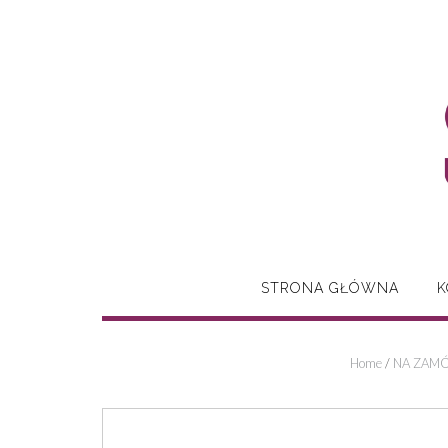
Skip
to
content
STRONA GŁÓWNA
K
Home
/
NA ZAMÓ