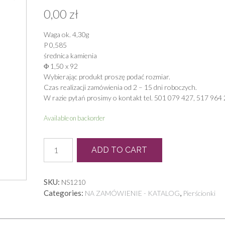
0,00
zł
Waga ok. 4,30g
P 0,585
średnica kamienia
Φ 1,50 x 92
Wybierając produkt proszę podać rozmiar.
Czas realizacji zamówienia od 2 – 15 dni roboczych.
W razie pytań prosimy o kontakt tel. 501 079 427, 517 964 
Available on backorder
N
ADD TO CART
0296
quantity
SKU:
NS1210
Categories:
,
NA ZAMÓWIENIE - KATALOG
Pierścionki