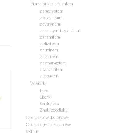
Pierścionki z brylantem
z ametystem
z brylantami
z cytrynem
z czarnymi brylantami
z granatem
z oliwinem
z rubinem
z szafirem
z szmaragdem
z tanzanitem
z topazem
Wisiorki
Inne
Literki
Serduszka
Znaki zoodiaku
Obrączki dwukolorowe
Obrączki jednokolorowe
SKLEP