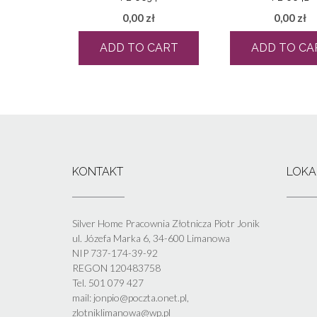
0,00
zł
0,00
zł
ADD TO CART
ADD TO CA
KONTAKT
LOKA
Silver Home Pracownia Złotnicza Piotr Jonik
ul. Józefa Marka 6, 34-600 Limanowa
NIP 737-174-39-92
REGON 120483758
Tel. 501 079 427
mail: jonpio@poczta.onet.pl,
zlotniklimanowa@wp.pl