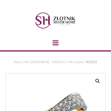
Skip
to
content
Home
/
NA ZAMÓWIENIE - KATALOG
/
Pierścionki
/ N 0292