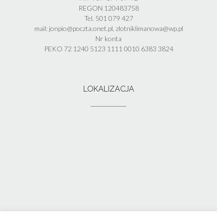
REGON 120483758
Tel. 501 079 427
mail: jonpio@poczta.onet.pl, zlotniklimanowa@wp.pl
Nr konta
PEKO 72 1240 5123 1111 0010 6383 3824
LOKALIZACJA