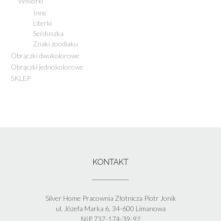
Wisiorki
Inne
Literki
Serduszka
Znaki zoodiaku
Obrączki dwukolorowe
Obrączki jednokolorowe
SKLEP
KONTAKT
Silver Home Pracownia Złotnicza Piotr Jonik
ul. Józefa Marka 6, 34-600 Limanowa
NIP 737-174-39-92