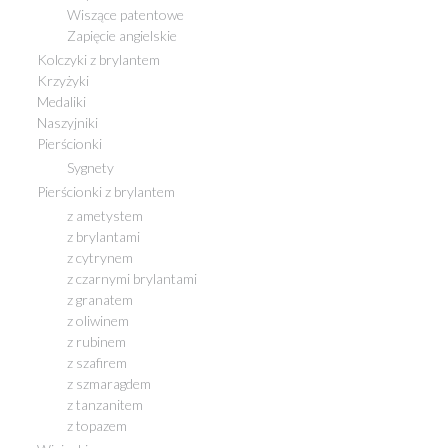
Wiszące patentowe
Zapięcie angielskie
Kolczyki z brylantem
Krzyżyki
Medaliki
Naszyjniki
Pierścionki
Sygnety
Pierścionki z brylantem
z ametystem
z brylantami
z cytrynem
z czarnymi brylantami
z granatem
z oliwinem
z rubinem
z szafirem
z szmaragdem
z tanzanitem
z topazem