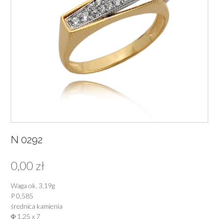
N 0292
0,00
zł
Waga ok. 3,19g
P 0,585
średnica kamienia
Φ 1,25 x 7