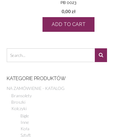
PB 0023
0,00
zł
ADD TO CART
KATEGORIE PRODUKTÓW
NA ZAMÓWIENIE - KATALOG
Bransolety
Broszki
Kolczyki
Bigle
Inne
Koła
Sztyft