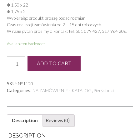
Φ 1,50 x 22
Φ 1,75 x 2
Wybierając produkt proszę podać rozmiar.
Czas realizacji zamówienia od 2 – 15 dni roboczych.
W razie pytań prosimy o kontakt tel. 501 079 427, 517 964 206.
Available on backorder
N
ADD TO CART
0292
quantity
SKU:
NS1120
Categories:
,
NA ZAMÓWIENIE - KATALOG
Pierścionki
Description
Reviews (0)
DESCRIPTION