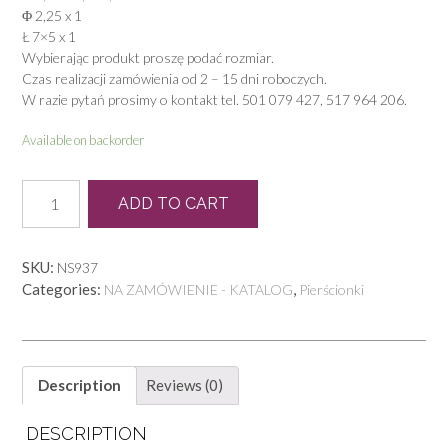
Φ 2,25 x 1
Ł 7×5 x 1
Wybierając produkt proszę podać rozmiar.
Czas realizacji zamówienia od 2 – 15 dni roboczych.
W razie pytań prosimy o kontakt tel. 501 079 427, 517 964 206.
Available on backorder
N
ADD TO CART
0198
quantity
SKU:
NS937
Categories:
,
NA ZAMÓWIENIE - KATALOG
Pierścionki
Description
Reviews (0)
DESCRIPTION