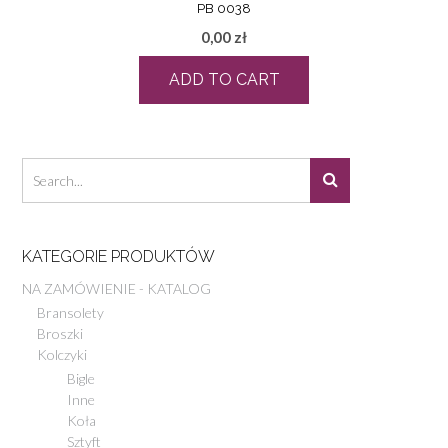
PB 0038
0,00
zł
ADD TO CART
KATEGORIE PRODUKTÓW
NA ZAMÓWIENIE - KATALOG
Bransolety
Broszki
Kolczyki
Bigle
Inne
Koła
Sztyft