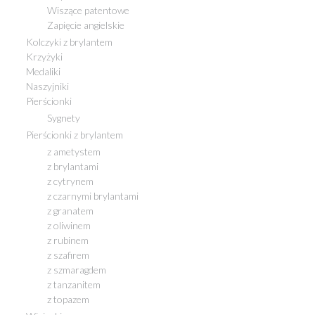
Wiszące patentowe
Zapięcie angielskie
Kolczyki z brylantem
Krzyżyki
Medaliki
Naszyjniki
Pierścionki
Sygnety
Pierścionki z brylantem
z ametystem
z brylantami
z cytrynem
z czarnymi brylantami
z granatem
z oliwinem
z rubinem
z szafirem
z szmaragdem
z tanzanitem
z topazem