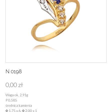
N 0198
0,00
zł
Waga ok. 2,91g
P 0,585
średnica kamienia
Φ 1,75 x 6, Φ 2,00 x 1