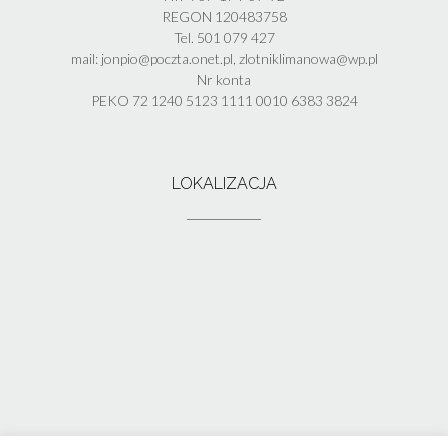
REGON 120483758
Tel. 501 079 427
mail: jonpio@poczta.onet.pl, zlotniklimanowa@wp.pl
Nr konta
PEKO 72 1240 5123 1111 0010 6383 3824
LOKALIZACJA