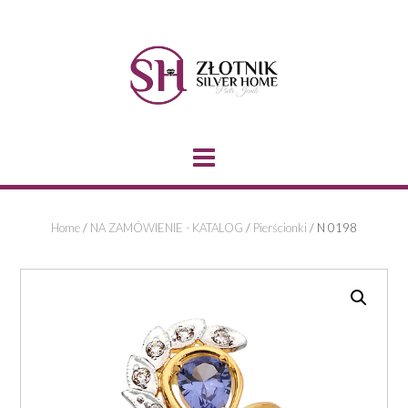
Skip
to
content
Home
/
NA ZAMÓWIENIE - KATALOG
/
Pierścionki
/ N 0198