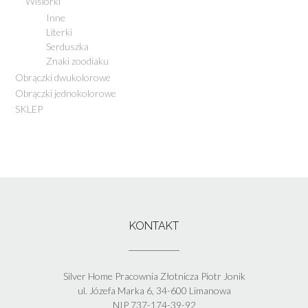
Wisiorki
Inne
Literki
Serduszka
Znaki zoodiaku
Obrączki dwukolorowe
Obrączki jednokolorowe
SKLEP
KONTAKT
Silver Home Pracownia Złotnicza Piotr Jonik
ul. Józefa Marka 6, 34-600 Limanowa
NIP 737-174-39-92