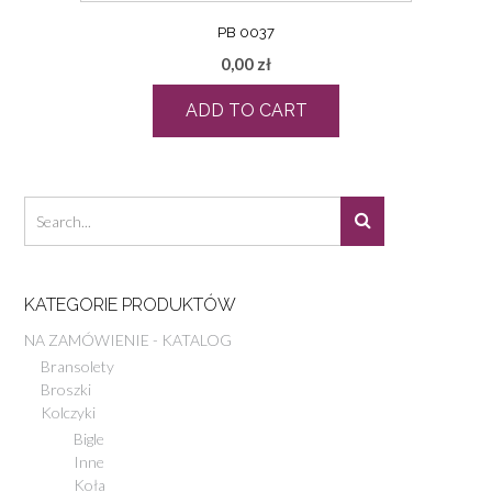
PB 0037
0,00
zł
ADD TO CART
KATEGORIE PRODUKTÓW
NA ZAMÓWIENIE - KATALOG
Bransolety
Broszki
Kolczyki
Bigle
Inne
Koła