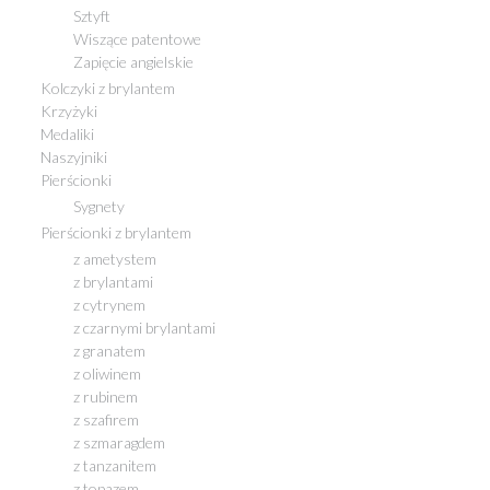
Sztyft
Wiszące patentowe
Zapięcie angielskie
Kolczyki z brylantem
Krzyżyki
Medaliki
Naszyjniki
Pierścionki
Sygnety
Pierścionki z brylantem
z ametystem
z brylantami
z cytrynem
z czarnymi brylantami
z granatem
z oliwinem
z rubinem
z szafirem
z szmaragdem
z tanzanitem
z topazem