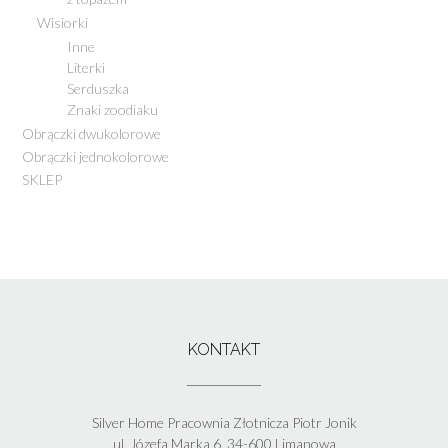
Wisiorki
Inne
Literki
Serduszka
Znaki zoodiaku
Obrączki dwukolorowe
Obrączki jednokolorowe
SKLEP
KONTAKT
Silver Home Pracownia Złotnicza Piotr Jonik
ul. Józefa Marka 6, 34-600 Limanowa