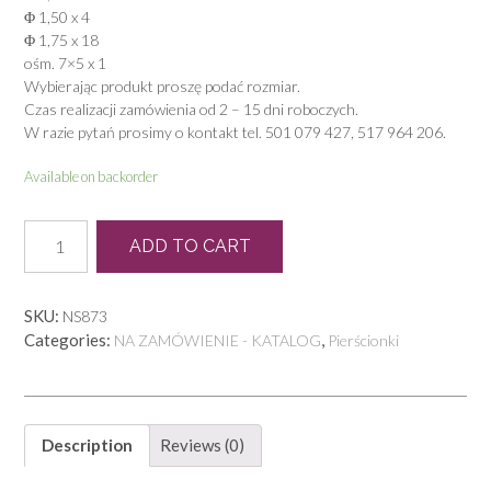
Φ 1,50 x 4
Φ 1,75 x 18
ośm. 7×5 x 1
Wybierając produkt proszę podać rozmiar.
Czas realizacji zamówienia od 2 – 15 dni roboczych.
W razie pytań prosimy o kontakt tel. 501 079 427, 517 964 206.
Available on backorder
N
ADD TO CART
0165
quantity
SKU:
NS873
Categories:
,
NA ZAMÓWIENIE - KATALOG
Pierścionki
Description
Reviews (0)