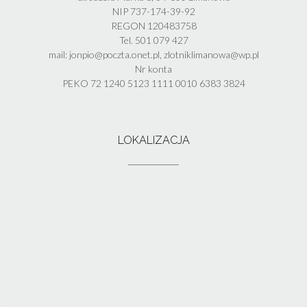
NIP 737-174-39-92
REGON 120483758
Tel. 501 079 427
mail: jonpio@poczta.onet.pl, zlotniklimanowa@wp.pl
Nr konta
PEKO 72 1240 5123 1111 0010 6383 3824
LOKALIZACJA