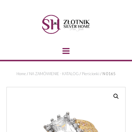
Skip
to
content
Home
/
NA ZAMÓWIENIE - KATALOG
/
Pierścionki
/ N 0165