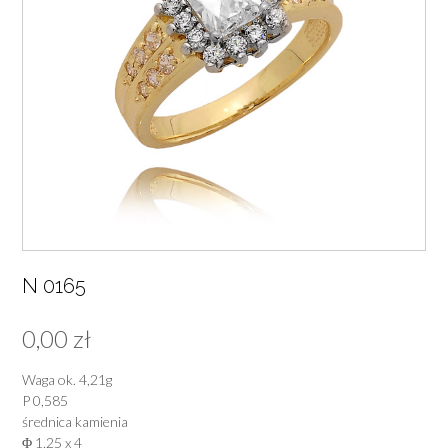
N 0165
0,00
zł
Waga ok. 4,21g
P 0,585
średnica kamienia
Φ 1,25 x 4