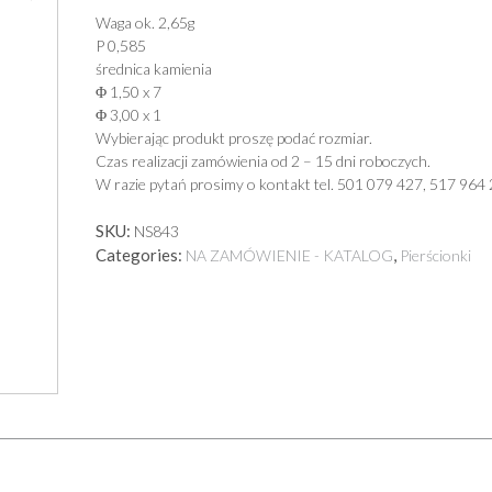
Waga ok. 2,65g
P 0,585
średnica kamienia
Φ 1,50 x 7
Φ 3,00 x 1
Wybierając produkt proszę podać rozmiar.
Czas realizacji zamówienia od 2 – 15 dni roboczych.
W razie pytań prosimy o kontakt tel. 501 079 427, 517 964 
SKU:
NS843
Categories:
,
NA ZAMÓWIENIE - KATALOG
Pierścionki