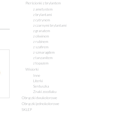
Pierścionki z brylantem
z ametystem
z brylantami
z cytrynem
z czarnymi brylantami
z granatem
z oliwinem
z rubinem
z szafirem
z szmaragdem
z tanzanitem
z topazem
Wisiorki
Inne
Literki
Serduszka
Znaki zoodiaku
Obrączki dwukolorowe
Obrączki jednokolorowe
SKLEP