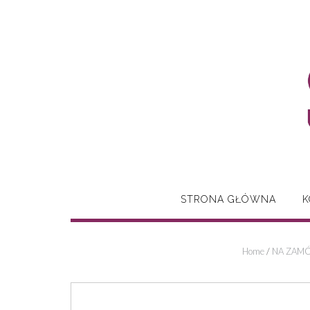
Skip
to
content
STRONA GŁÓWNA
K
Home
/
NA ZAMÓ