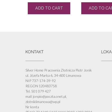
ADD TO CART
ADD TO CA
KONTAKT
LOKA
Silver Home Pracownia Złotnicza Piotr Jonik
ul. Józefa Marka 6, 34-600 Limanowa
NIP 737-174-39-92
REGON 120483758
Tel. 501 079 427
mail: jonpio@poczta.onet.pl,
zlotniklimanowa@wp.pl
Nr konta