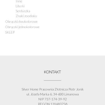
Inne
Literki
Serduszka
Znaki zoodiaku
Obrączki dwukolorowe
Obrączki jednokolorowe
SKLEP
KONTAKT
Silver Home Pracownia Złotnicza Piotr Jonik
ul. Józefa Marka 6, 34-600 Limanowa
NIP 737-174-39-92
REGON 120483758