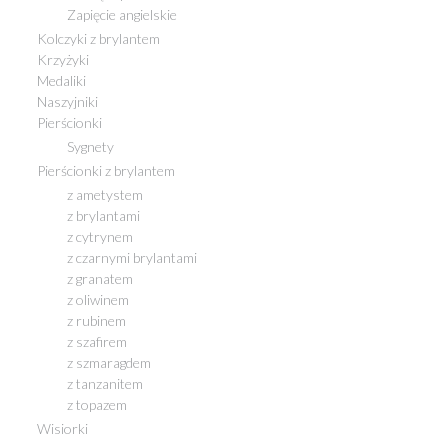
Zapięcie angielskie
Kolczyki z brylantem
Krzyżyki
Medaliki
Naszyjniki
Pierścionki
Sygnety
Pierścionki z brylantem
z ametystem
z brylantami
z cytrynem
z czarnymi brylantami
z granatem
z oliwinem
z rubinem
z szafirem
z szmaragdem
z tanzanitem
z topazem
Wisiorki