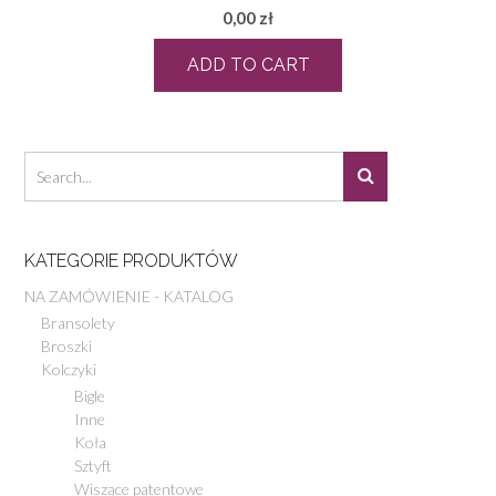
0,00
zł
ADD TO CART
KATEGORIE PRODUKTÓW
NA ZAMÓWIENIE - KATALOG
Bransolety
Broszki
Kolczyki
Bigle
Inne
Koła
Sztyft
Wiszące patentowe