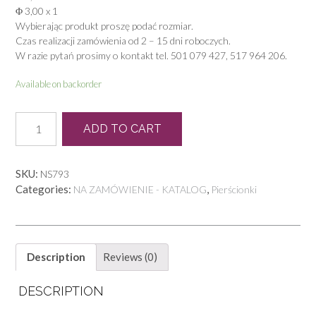
Φ 3,00 x 1
Wybierając produkt proszę podać rozmiar.
Czas realizacji zamówienia od 2 – 15 dni roboczych.
W razie pytań prosimy o kontakt tel. 501 079 427, 517 964 206.
Available on backorder
N
ADD TO CART
0126
quantity
SKU:
NS793
Categories:
,
NA ZAMÓWIENIE - KATALOG
Pierścionki
Description
Reviews (0)
DESCRIPTION