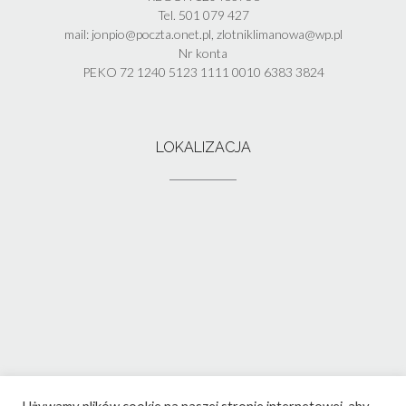
Tel. 501 079 427
mail: jonpio@poczta.onet.pl, zlotniklimanowa@wp.pl
Nr konta
PEKO 72 1240 5123 1111 0010 6383 3824
LOKALIZACJA