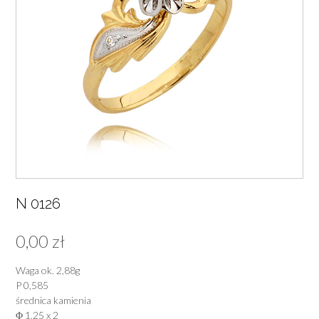
N 0126
0,00
zł
Waga ok. 2,88g
P 0,585
średnica kamienia
Φ 1,25 x 2