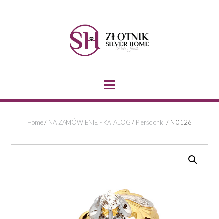
Skip
to
content
Home
/
NA ZAMÓWIENIE - KATALOG
/
Pierścionki
/ N 0126