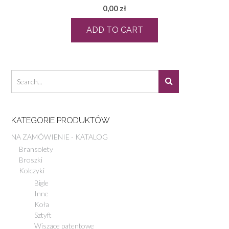
0,00
zł
ADD TO CART
KATEGORIE PRODUKTÓW
NA ZAMÓWIENIE - KATALOG
Bransolety
Broszki
Kolczyki
Bigle
Inne
Koła
Sztyft
Wiszące patentowe