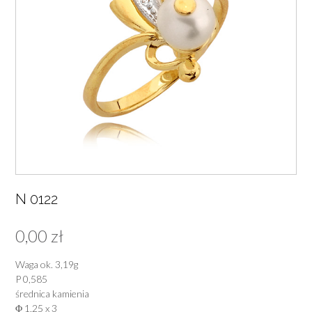
N 0122
0,00
zł
Waga ok. 3,19g
P 0,585
średnica kamienia
Φ 1,25 x 3