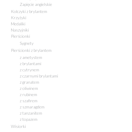
Zapięcie angielskie
Kolczyki z brylantem
Krzyżyki
Medaliki
Naszyjniki
Pierścionki
Sygnety
Pierścionki z brylantem
z ametystem
z brylantami
z cytrynem
z czarnymi brylantami
z granatem
z oliwinem
z rubinem
z szafirem
z szmaragdem
z tanzanitem
z topazem
Wisiorki