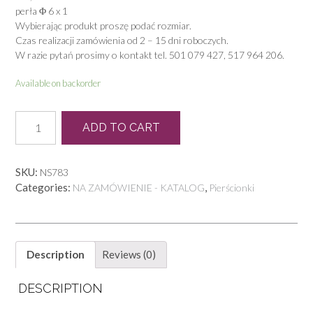
perła Φ 6 x 1
Wybierając produkt proszę podać rozmiar.
Czas realizacji zamówienia od 2 – 15 dni roboczych.
W razie pytań prosimy o kontakt tel. 501 079 427, 517 964 206.
Available on backorder
N
ADD TO CART
0122
quantity
SKU:
NS783
Categories:
,
NA ZAMÓWIENIE - KATALOG
Pierścionki
Description
Reviews (0)
DESCRIPTION