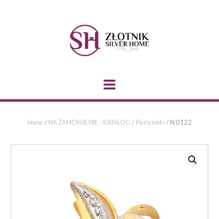
Skip
to
content
Home
/
NA ZAMÓWIENIE - KATALOG
/
Pierścionki
/ N 0122