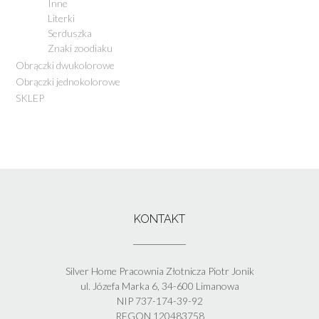
Inne
Literki
Serduszka
Znaki zoodiaku
Obrączki dwukolorowe
Obrączki jednokolorowe
SKLEP
KONTAKT
Silver Home Pracownia Złotnicza Piotr Jonik
ul. Józefa Marka 6, 34-600 Limanowa
NIP 737-174-39-92
REGON 120483758