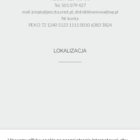
Tel. 501 079 427
mail: jonpio@poczta.onet.pl, zlotniklimanowa@wp.pl
Nr konta
PEKO 72 1240 5123 1111 0010 6383 3824
LOKALIZACJA