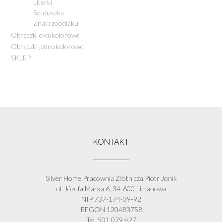
Literki
Serduszka
Znaki zoodiaku
Obrączki dwukolorowe
Obrączki jednokolorowe
SKLEP
KONTAKT
Silver Home Pracownia Złotnicza Piotr Jonik
ul. Józefa Marka 6, 34-600 Limanowa
NIP 737-174-39-92
REGON 120483758
Tel. 501 079 427