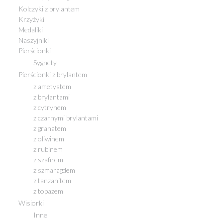
Kolczyki z brylantem
Krzyżyki
Medaliki
Naszyjniki
Pierścionki
Sygnety
Pierścionki z brylantem
z ametystem
z brylantami
z cytrynem
z czarnymi brylantami
z granatem
z oliwinem
z rubinem
z szafirem
z szmaragdem
z tanzanitem
z topazem
Wisiorki
Inne