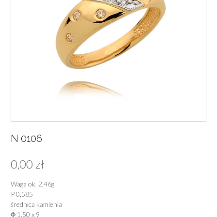
N 0106
0,00
zł
Waga ok. 2,46g
P 0,585
średnica kamienia
Φ 1,50 x 9