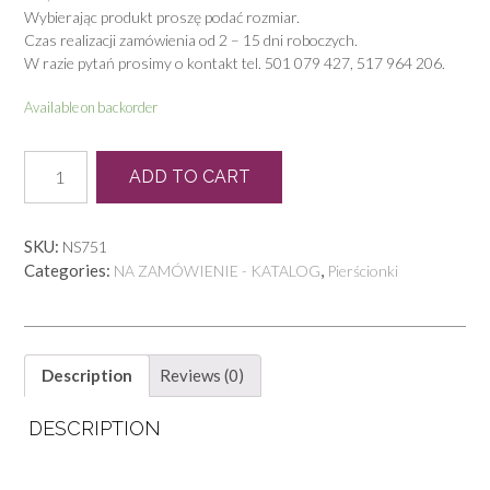
Wybierając produkt proszę podać rozmiar.
Czas realizacji zamówienia od 2 – 15 dni roboczych.
W razie pytań prosimy o kontakt tel. 501 079 427, 517 964 206.
Available on backorder
N
ADD TO CART
0106
quantity
SKU:
NS751
Categories:
,
NA ZAMÓWIENIE - KATALOG
Pierścionki
Description
Reviews (0)
DESCRIPTION