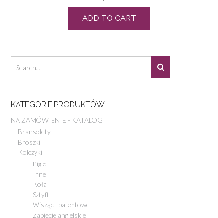
ADD TO CART
KATEGORIE PRODUKTÓW
NA ZAMÓWIENIE - KATALOG
Bransolety
Broszki
Kolczyki
Bigle
Inne
Koła
Sztyft
Wiszące patentowe
Zapięcie angielskie