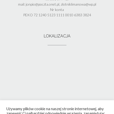
mail: jonpio@poczta.onet.pl, zlotniklimanowa@wp.pl
Nr konta
PEKO 72 1240 5123 1111 0010 6383 3824
LOKALIZACJA
Używamy plików cookie na naszej stronie internetowej, aby
zapewnić Ci najbardziej odpowiednie wrażenia, zapamiętując