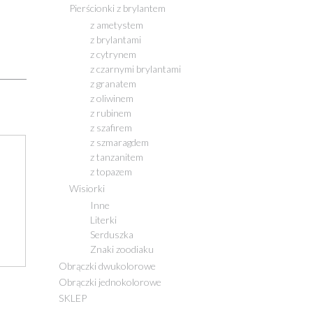
Pierścionki z brylantem
z ametystem
z brylantami
z cytrynem
z czarnymi brylantami
z granatem
z oliwinem
z rubinem
z szafirem
z szmaragdem
z tanzanitem
z topazem
Wisiorki
Inne
Literki
Serduszka
Znaki zoodiaku
Obrączki dwukolorowe
Obrączki jednokolorowe
SKLEP