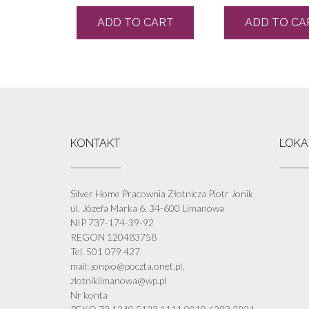
ADD TO CART
ADD TO CA
KONTAKT
LOKA
Silver Home Pracownia Złotnicza Piotr Jonik
ul. Józefa Marka 6, 34-600 Limanowa
NIP 737-174-39-92
REGON 120483758
Tel. 501 079 427
mail: jonpio@poczta.onet.pl,
zlotniklimanowa@wp.pl
Nr konta