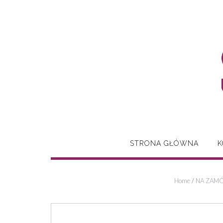
Skip
to
content
STRONA GŁÓWNA
K
Home
/
NA ZAMÓ