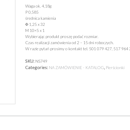
Waga ok. 4,18g
P 0,585
średnica kamienia
Φ 1,25 x 32
M 10×5 x 1
Wybierając produkt proszę podać rozmiar.
Czas realizacji zamówienia od 2 – 15 dni roboczych.
W razie pytań prosimy o kontakt tel. 501 079 427, 517 964 
SKU:
NS749
Categories:
,
NA ZAMÓWIENIE - KATALOG
Pierścionki