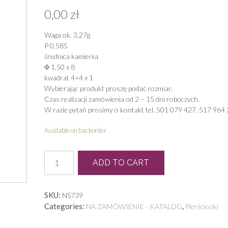
0,00
zł
Waga ok. 3,27g
P 0,585
średnica kamienia
Φ 1,50 x 8
kwadrat 4×4 x 1
Wybierając produkt proszę podać rozmiar.
Czas realizacji zamówienia od 2 – 15 dni roboczych.
W razie pytań prosimy o kontakt tel. 501 079 427, 517 964 
Available on backorder
N
ADD TO CART
0100
quantity
SKU:
NS739
Categories:
,
NA ZAMÓWIENIE - KATALOG
Pierścionki