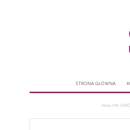
Skip
to
content
STRONA GŁÓWNA
K
Home
/
NA ZAMÓ