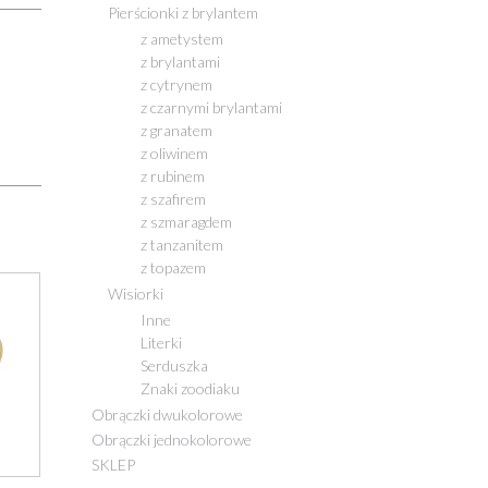
Pierścionki z brylantem
z ametystem
z brylantami
z cytrynem
z czarnymi brylantami
z granatem
z oliwinem
z rubinem
z szafirem
z szmaragdem
z tanzanitem
z topazem
Wisiorki
Inne
Literki
Serduszka
Znaki zoodiaku
Obrączki dwukolorowe
Obrączki jednokolorowe
SKLEP