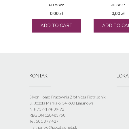
PB 0022
PB 0041
0,00
zł
0,00
zł
ADD TO CART
ADD TO CA
KONTAKT
LOKA
Silver Home Pracownia Złotnicza Piotr Jonik
ul. Józefa Marka 6, 34-600 Limanowa
NIP 737-174-39-92
REGON 120483758
Tel. 501 079 427
mail: jonpio@poczta.onet.pl,