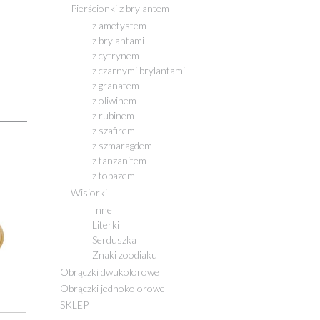
Pierścionki z brylantem
z ametystem
z brylantami
z cytrynem
z czarnymi brylantami
z granatem
z oliwinem
z rubinem
z szafirem
z szmaragdem
z tanzanitem
z topazem
Wisiorki
Inne
Literki
Serduszka
Znaki zoodiaku
Obrączki dwukolorowe
Obrączki jednokolorowe
SKLEP