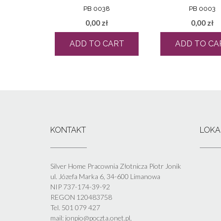
PB 0038
PB 0003
0,00
zł
0,00
zł
ADD TO CART
ADD TO CA
KONTAKT
LOKA
Silver Home Pracownia Złotnicza Piotr Jonik
ul. Józefa Marka 6, 34-600 Limanowa
NIP 737-174-39-92
REGON 120483758
Tel. 501 079 427
mail: jonpio@poczta.onet.pl,