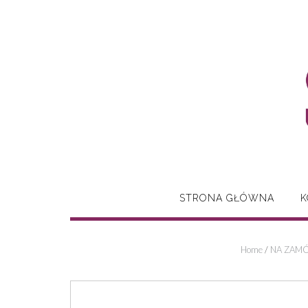
Skip
to
content
STRONA GŁÓWNA
K
Home
/
NA ZAMÓ