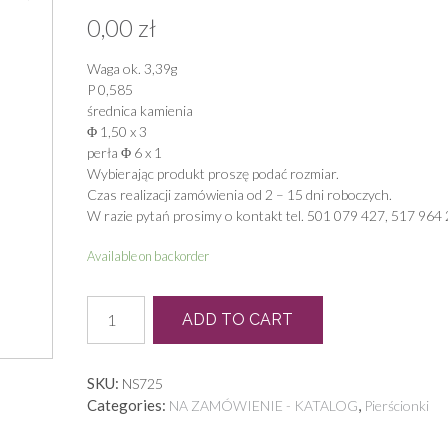
0,00
zł
Waga ok. 3,39g
P 0,585
średnica kamienia
Φ 1,50 x 3
perła Φ 6 x 1
Wybierając produkt proszę podać rozmiar.
Czas realizacji zamówienia od 2 – 15 dni roboczych.
W razie pytań prosimy o kontakt tel. 501 079 427, 517 964 
Available on backorder
N
ADD TO CART
0093
quantity
SKU:
NS725
Categories:
,
NA ZAMÓWIENIE - KATALOG
Pierścionki