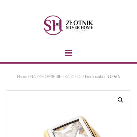
Skip
to
content
Home
/
NA ZAMÓWIENIE - KATALOG
/
Pierścionki
/ N 0066