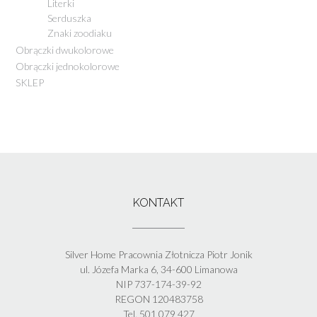
Literki
Serduszka
Znaki zoodiaku
Obrączki dwukolorowe
Obrączki jednokolorowe
SKLEP
KONTAKT
Silver Home Pracownia Złotnicza Piotr Jonik
ul. Józefa Marka 6, 34-600 Limanowa
NIP 737-174-39-92
REGON 120483758
Tel. 501 079 427