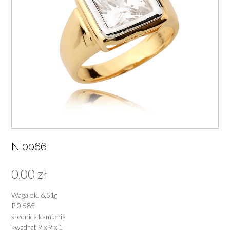
N 0066
0,00
zł
Waga ok. 6,51g
P 0,585
średnica kamienia
kwadrat 9 x 9 x 1