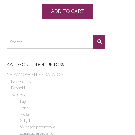
ADD TO CART
KATEGORIE PRODUKTÓW
NA ZAMÓWIENIE - KATALOG
Bransolety
Broszki
Kolczyki
Bigle
Inne
Koła
Sztyft
Wiszące patentowe
Zapięcie angielskie