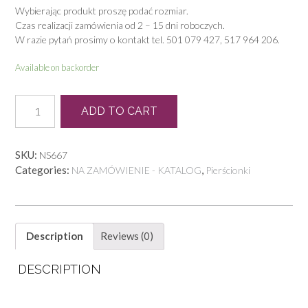
Wybierając produkt proszę podać rozmiar.
Czas realizacji zamówienia od 2 – 15 dni roboczych.
W razie pytań prosimy o kontakt tel. 501 079 427, 517 964 206.
Available on backorder
N
ADD TO CART
0066
quantity
SKU:
NS667
Categories:
,
NA ZAMÓWIENIE - KATALOG
Pierścionki
Description
Reviews (0)
DESCRIPTION