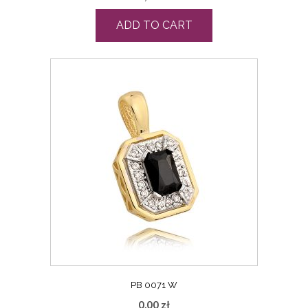
ADD TO CART
PB 0071 W
0,00
zł