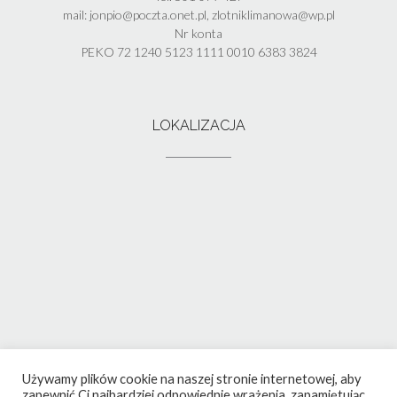
mail: jonpio@poczta.onet.pl, zlotniklimanowa@wp.pl
Nr konta
PEKO 72 1240 5123 1111 0010 6383 3824
LOKALIZACJA
Używamy plików cookie na naszej stronie internetowej, aby
zapewnić Ci najbardziej odpowiednie wrażenia, zapamiętując