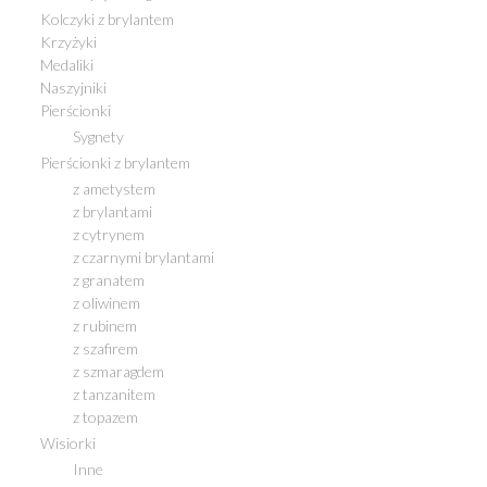
Kolczyki z brylantem
Krzyżyki
Medaliki
Naszyjniki
Pierścionki
Sygnety
Pierścionki z brylantem
z ametystem
z brylantami
z cytrynem
z czarnymi brylantami
z granatem
z oliwinem
z rubinem
z szafirem
z szmaragdem
z tanzanitem
z topazem
Wisiorki
Inne