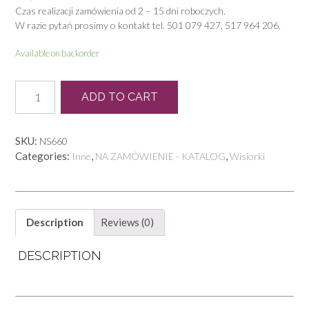
Czas realizacji zamówienia od 2 – 15 dni roboczych.
W razie pytań prosimy o kontakt tel. 501 079 427, 517 964 206.
Available on backorder
N
ADD TO CART
0064
W
quantity
SKU:
NS660
Categories:
,
,
Inne
NA ZAMÓWIENIE - KATALOG
Wisiorki
Description
Reviews (0)
DESCRIPTION