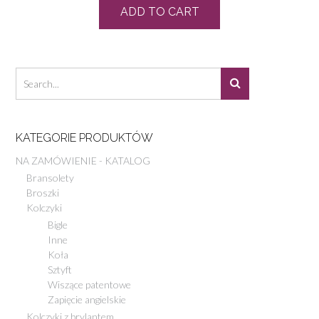
ADD TO CART
KATEGORIE PRODUKTÓW
NA ZAMÓWIENIE - KATALOG
Bransolety
Broszki
Kolczyki
Bigle
Inne
Koła
Sztyft
Wiszące patentowe
Zapięcie angielskie
Kolczyki z brylantem