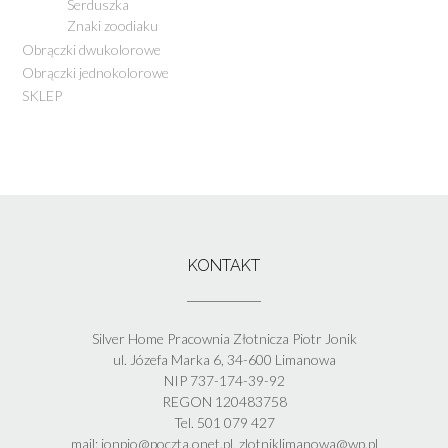
Serduszka
Znaki zoodiaku
Obrączki dwukolorowe
Obrączki jednokolorowe
SKLEP
KONTAKT
Silver Home Pracownia Złotnicza Piotr Jonik
ul. Józefa Marka 6, 34-600 Limanowa
NIP 737-174-39-92
REGON 120483758
Tel. 501 079 427
mail: jonpio@poczta.onet.pl, zlotniklimanowa@wp.pl