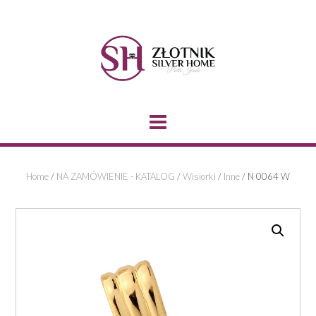
Skip
to
content
Home
/
NA ZAMÓWIENIE - KATALOG
/
Wisiorki
/
Inne
/ N 0064 W