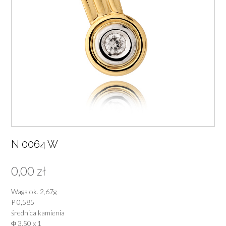
N 0064 W
0,00
zł
Waga ok. 2,67g
P 0,585
średnica kamienia
Φ 3,50 x 1