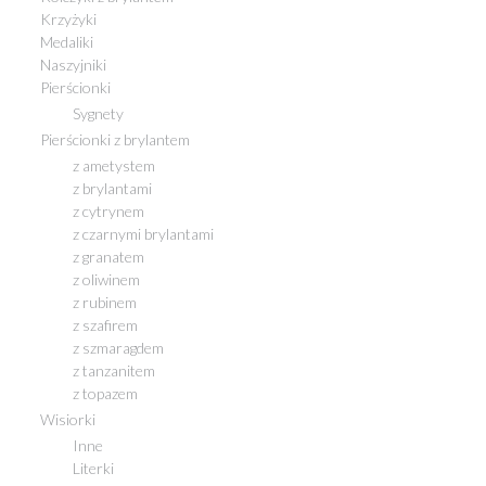
Krzyżyki
Medaliki
Naszyjniki
Pierścionki
Sygnety
Pierścionki z brylantem
z ametystem
z brylantami
z cytrynem
z czarnymi brylantami
z granatem
z oliwinem
z rubinem
z szafirem
z szmaragdem
z tanzanitem
z topazem
Wisiorki
Inne
Literki