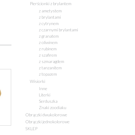
Pierścionki z brylantem
z ametystem
z brylantami
z cytrynem
z czarnymi brylantami
z granatem
z oliwinem
z rubinem
z szafirem
z szmaragdem
z tanzanitem
z topazem
Wisiorki
Inne
Literki
Serduszka
Znaki zoodiaku
Obrączki dwukolorowe
Obrączki jednokolorowe
SKLEP