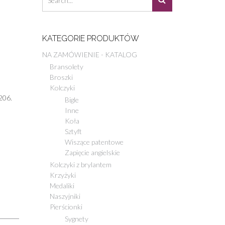
KATEGORIE PRODUKTÓW
NA ZAMÓWIENIE - KATALOG
Bransolety
Broszki
Kolczyki
206.
Bigle
Inne
Koła
Sztyft
Wiszące patentowe
Zapięcie angielskie
Kolczyki z brylantem
Krzyżyki
Medaliki
Naszyjniki
Pierścionki
Sygnety