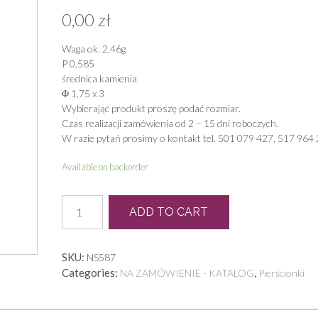
0,00
zł
Waga ok. 2,46g
P 0,585
średnica kamienia
Φ 1,75 x 3
Wybierając produkt proszę podać rozmiar.
Czas realizacji zamówienia od 2 – 15 dni roboczych.
W razie pytań prosimy o kontakt tel. 501 079 427, 517 964 
Available on backorder
N
ADD TO CART
0034
quantity
SKU:
NS587
Categories:
,
NA ZAMÓWIENIE - KATALOG
Pierścionki