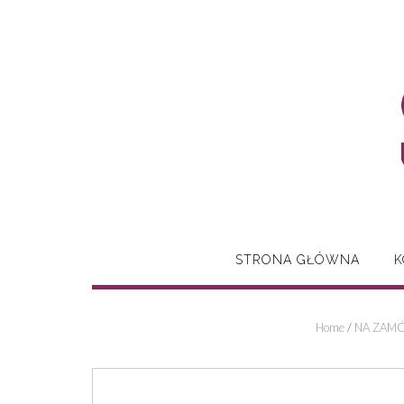
Skip
to
content
STRONA GŁÓWNA
K
Home
/
NA ZAMÓ