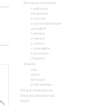
Pierścionki z brylantem
z ametystem
z brylantami
z cytrynem
z czarnymi brylantami
z granatem
z oliwinem
z rubinem
z szafirem
z szmaragdem
z tanzanitem
z topazem
Wisiorki
Inne
Literki
Serduszka
Znaki zoodiaku
Obrączki dwukolorowe
Obrączki jednokolorowe
SKLEP