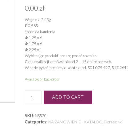
0,00
zł
Waga ok. 2,43g
P 0,585
średnica kamienia
Φ 1,25 x 6
Φ 1,75 x 6
Φ 2,25 x 1
Wybierając produkt proszę podać rozmiar.
Czas realizacji zamówienia od 2 – 15 dni roboczych.
W razie pytań prosimy o kontakt tel. 501 079 427, 517 964 
Available on backorder
N
ADD TO CART
0001
quantity
SKU:
NS520
Categories:
,
NA ZAMÓWIENIE - KATALOG
Pierścionki