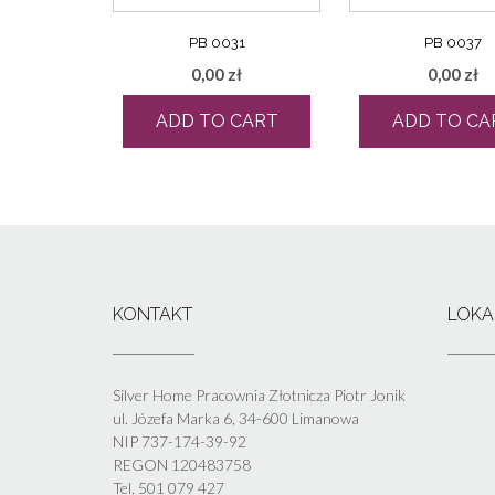
PB 0031
PB 0037
0,00
zł
0,00
zł
ADD TO CART
ADD TO CA
KONTAKT
LOKA
Silver Home Pracownia Złotnicza Piotr Jonik
ul. Józefa Marka 6, 34-600 Limanowa
NIP 737-174-39-92
REGON 120483758
Tel. 501 079 427