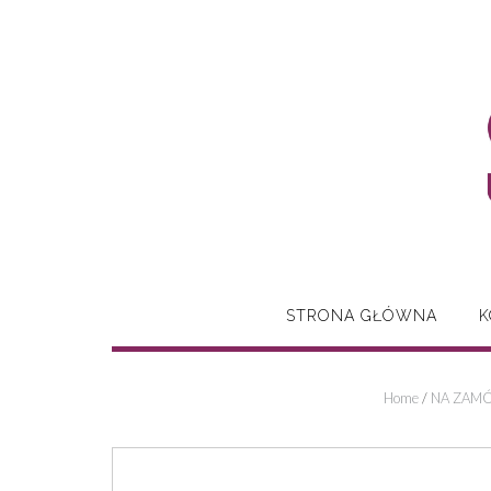
Skip
to
content
STRONA GŁÓWNA
K
Home
/
NA ZAMÓ