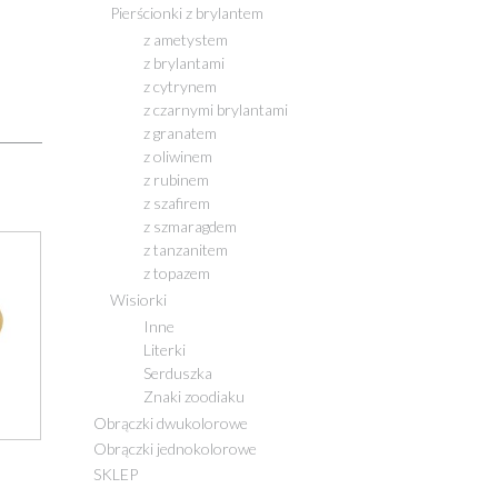
Pierścionki z brylantem
z ametystem
z brylantami
z cytrynem
z czarnymi brylantami
z granatem
z oliwinem
z rubinem
z szafirem
z szmaragdem
z tanzanitem
z topazem
Wisiorki
Inne
Literki
Serduszka
Znaki zoodiaku
Obrączki dwukolorowe
Obrączki jednokolorowe
SKLEP