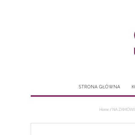
Skip
to
content
STRONA GŁÓWNA
K
Home
/
NA ZAMÓWIE