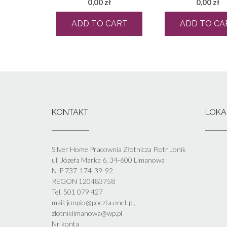
0,00
zł
0,00
zł
ADD TO CART
ADD TO CA
KONTAKT
LOKA
Silver Home Pracownia Złotnicza Piotr Jonik
ul. Józefa Marka 6, 34-600 Limanowa
NIP 737-174-39-92
REGON 120483758
Tel. 501 079 427
mail: jonpio@poczta.onet.pl,
zlotniklimanowa@wp.pl
Nr konta