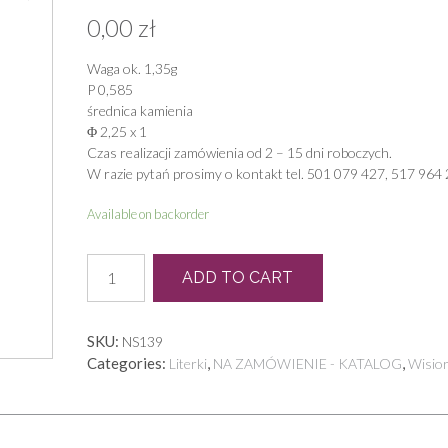
0,00
zł
Waga ok. 1,35g
P 0,585
średnica kamienia
Φ 2,25 x 1
Czas realizacji zamówienia od 2 – 15 dni roboczych.
W razie pytań prosimy o kontakt tel. 501 079 427, 517 964 
Available on backorder
LB
ADD TO CART
0020
quantity
SKU:
NS139
Categories:
,
,
Literki
NA ZAMÓWIENIE - KATALOG
Wisior