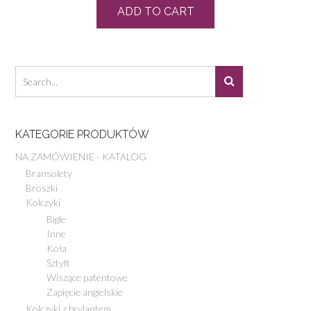
ADD TO CART
KATEGORIE PRODUKTÓW
NA ZAMÓWIENIE - KATALOG
Bransolety
Broszki
Kolczyki
Bigle
Inne
Koła
Sztyft
Wiszące patentowe
Zapięcie angielskie
Kolczyki z brylantem