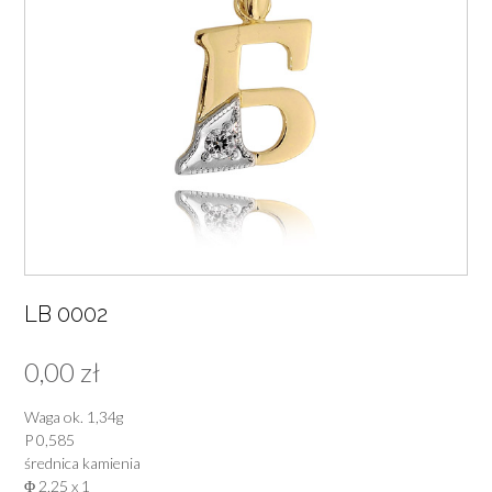
LB 0002
0,00
zł
Waga ok. 1,34g
P 0,585
średnica kamienia
Φ 2,25 x 1