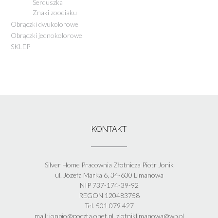
Serduszka
Znaki zoodiaku
Obrączki dwukolorowe
Obrączki jednokolorowe
SKLEP
KONTAKT
Silver Home Pracownia Złotnicza Piotr Jonik
ul. Józefa Marka 6, 34-600 Limanowa
NIP 737-174-39-92
REGON 120483758
Tel. 501 079 427
mail: jonpio@poczta.onet.pl, zlotniklimanowa@wp.pl