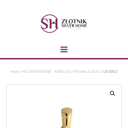
Skip
to
content
Home
/
NA ZAMÓWIENIE - KATALOG
/
Wisiorki
/
Literki
/ LB 0002