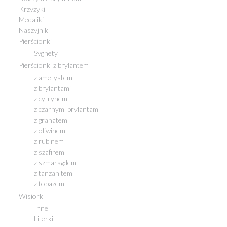
Krzyżyki
Medaliki
Naszyjniki
Pierścionki
Sygnety
Pierścionki z brylantem
z ametystem
z brylantami
z cytrynem
z czarnymi brylantami
z granatem
z oliwinem
z rubinem
z szafirem
z szmaragdem
z tanzanitem
z topazem
Wisiorki
Inne
Literki