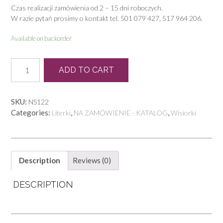
Czas realizacji zamówienia od 2 – 15 dni roboczych.
W razie pytań prosimy o kontakt tel. 501 079 427, 517 964 206.
Available on backorder
LB
ADD TO CART
0002
quantity
SKU:
NS122
Categories:
,
,
Literki
NA ZAMÓWIENIE - KATALOG
Wisiorki
Description
Reviews (0)
DESCRIPTION