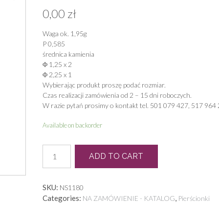
0,00
zł
Waga ok. 1,95g
P 0,585
średnica kamienia
Φ 1,25 x 2
Φ 2,25 x 1
Wybierając produkt proszę podać rozmiar.
Czas realizacji zamówienia od 2 – 15 dni roboczych.
W razie pytań prosimy o kontakt tel. 501 079 427, 517 964 
Available on backorder
L
ADD TO CART
0034
quantity
SKU:
NS1180
Categories:
,
NA ZAMÓWIENIE - KATALOG
Pierścionki