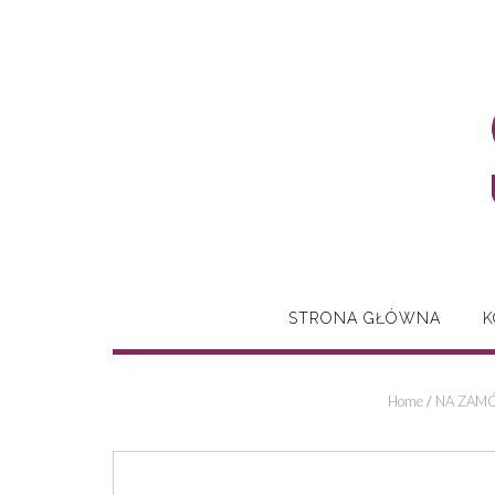
Skip
to
content
STRONA GŁÓWNA
K
Home
/
NA ZAMÓ