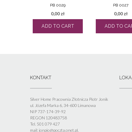
PB 0029
PB 0027
0,00
zł
0,00
zł
ADD TO CART
ADD TO CA
KONTAKT
LOKA
Silver Home Pracownia Złotnicza Piotr Jonik
ul. Józefa Marka 6, 34-600 Limanowa
NIP 737-174-39-92
REGON 120483758
Tel. 501 079 427
mail: jonpio@poczta.onet.pl,