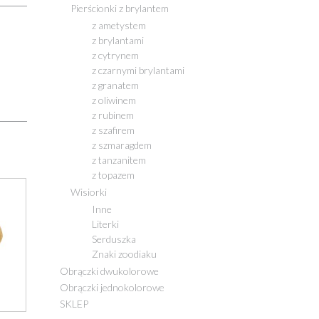
Pierścionki z brylantem
z ametystem
z brylantami
z cytrynem
z czarnymi brylantami
z granatem
z oliwinem
z rubinem
z szafirem
z szmaragdem
z tanzanitem
z topazem
Wisiorki
Inne
Literki
Serduszka
Znaki zoodiaku
Obrączki dwukolorowe
Obrączki jednokolorowe
SKLEP