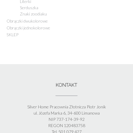
Literki
Serduszka
Znaki zoodiaku
Obrączki dwukolorowe
Obrączki jednokolorowe
SKLEP
KONTAKT
Silver Home Pracownia Złotnicza Piotr Jonik
ul. Józefa Marka 6, 34-600 Limanowa
NIP 737-174-39-92
REGON 120483758
Tel. 501 079 427