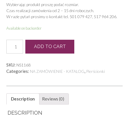
Wybierając produkt proszę podać rozmiar.
Czas realizacji zamówienia od 2 – 15 dni roboczych.
W razie pytań prosimy o kontakt tel. 501 079 427, 517 964 206.
Available on backorder
L
ADD TO CART
0028
quantity
SKU:
NS1168
Categories:
,
NA ZAMÓWIENIE - KATALOG
Pierścionki
Description
Reviews (0)
DESCRIPTION