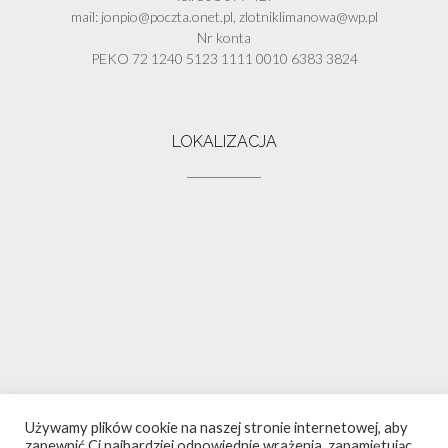
mail: jonpio@poczta.onet.pl, zlotniklimanowa@wp.pl
Nr konta
PEKO 72 1240 5123 1111 0010 6383 3824
LOKALIZACJA
Używamy plików cookie na naszej stronie internetowej, aby
zapewnić Ci najbardziej odpowiednie wrażenia, zapamiętując