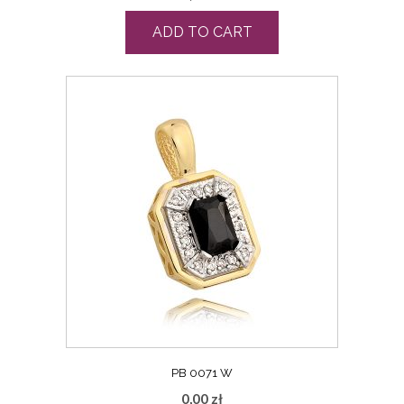
ADD TO CART
PB 0071 W
0,00
zł