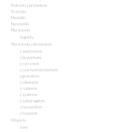
Kolczyki z brylantem
Krzyżyki
Medaliki
Naszyjniki
Pierścionki
Sygnety
Pierścionki z brylantem
z ametystem
z brylantami
z cytrynem
z czarnymi brylantami
z granatem
z oliwinem
z rubinem
z szafirem
z szmaragdem
z tanzanitem
z topazem
Wisiorki
Inne