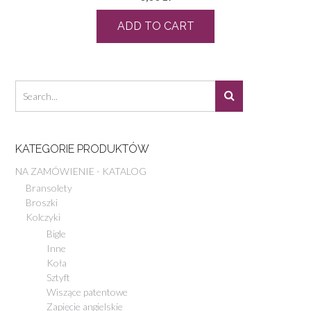
ADD TO CART
KATEGORIE PRODUKTÓW
NA ZAMÓWIENIE - KATALOG
Bransolety
Broszki
Kolczyki
Bigle
Inne
Koła
Sztyft
Wiszące patentowe
Zapięcie angielskie