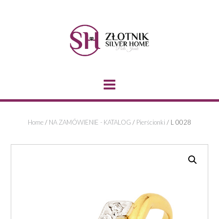
Skip
to
content
Home
/
NA ZAMÓWIENIE - KATALOG
/
Pierścionki
/ L 0028