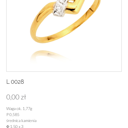
L 0028
0,00
zł
Waga ok. 1,77g
P 0,585
średnica kamienia
Φ 1,50 x 3