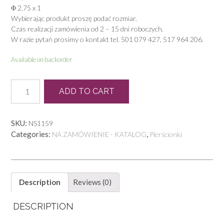
Φ 2,75 x 1
Wybierając produkt proszę podać rozmiar.
Czas realizacji zamówienia od 2 – 15 dni roboczych.
W razie pytań prosimy o kontakt tel. 501 079 427, 517 964 206.
Available on backorder
L
ADD TO CART
0022
quantity
SKU:
NS1159
Categories:
,
NA ZAMÓWIENIE - KATALOG
Pierścionki
Description
Reviews (0)
DESCRIPTION