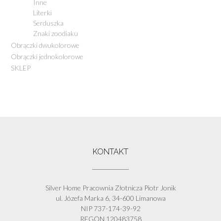
Inne
Literki
Serduszka
Znaki zoodiaku
Obrączki dwukolorowe
Obrączki jednokolorowe
SKLEP
KONTAKT
Silver Home Pracownia Złotnicza Piotr Jonik
ul. Józefa Marka 6, 34-600 Limanowa
NIP 737-174-39-92
REGON 120483758