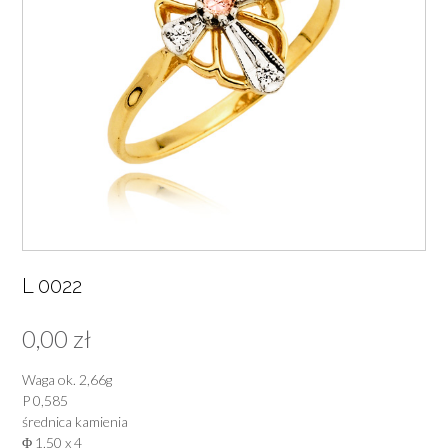
L 0022
0,00
zł
Waga ok. 2,66g
P 0,585
średnica kamienia
Φ 1,50 x 4