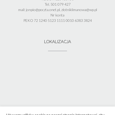
Tel. 501 079 427
mail: jonpio@poczta.onet.pl, zlotniklimanowa@wp.pl
Nr konta
PEKO 72 1240 5123 1111 0010 6383 3824
LOKALIZACJA