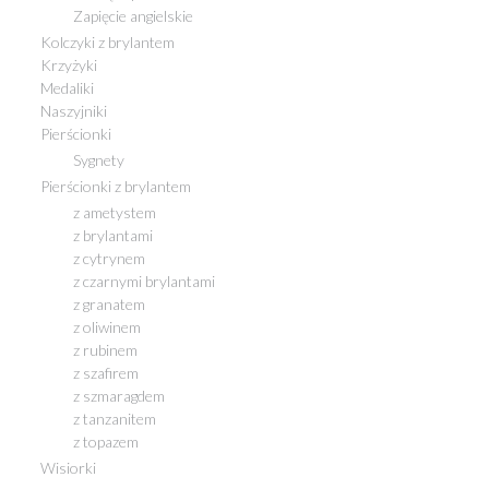
Zapięcie angielskie
Kolczyki z brylantem
Krzyżyki
Medaliki
Naszyjniki
Pierścionki
Sygnety
Pierścionki z brylantem
z ametystem
z brylantami
z cytrynem
z czarnymi brylantami
z granatem
z oliwinem
z rubinem
z szafirem
z szmaragdem
z tanzanitem
z topazem
Wisiorki