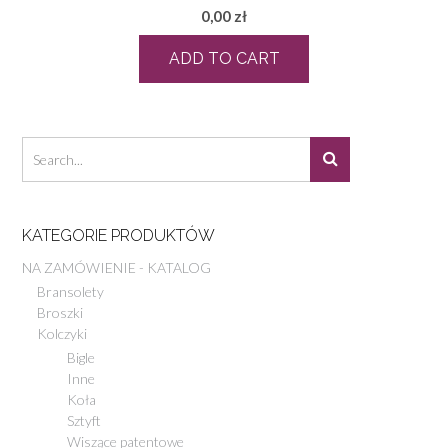
0,00
zł
ADD TO CART
KATEGORIE PRODUKTÓW
NA ZAMÓWIENIE - KATALOG
Bransolety
Broszki
Kolczyki
Bigle
Inne
Koła
Sztyft
Wiszące patentowe